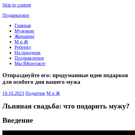
Skip to content
Подаркоскоп
Главная
Поможем
Мужчине
выбрать
Женщине
что
М и Ж
подарить
Ребенку
На праздник
Поздравления
Мы ВКонтакте
Отпразднуйте его: продуманные идеи подарков
для особого дня вашего мужа
19.10.2023
Подарчек
М и Ж
Льняная свадьба: что подарить мужу?
Введение