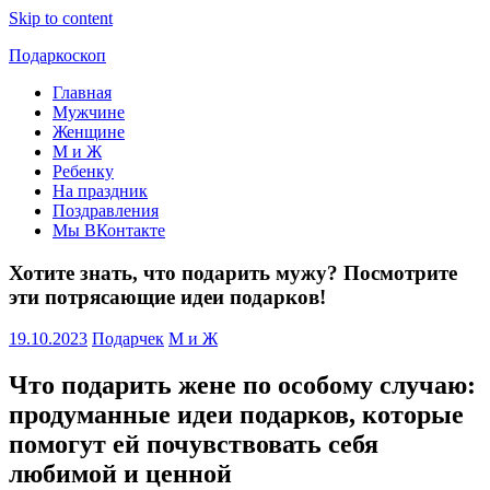
Skip to content
Подаркоскоп
Главная
Поможем
Мужчине
выбрать
Женщине
что
М и Ж
подарить
Ребенку
На праздник
Поздравления
Мы ВКонтакте
Хотите знать, что подарить мужу? Посмотрите
эти потрясающие идеи подарков!
19.10.2023
Подарчек
М и Ж
Что подарить жене по особому случаю:
продуманные идеи подарков, которые
помогут ей почувствовать себя
любимой и ценной