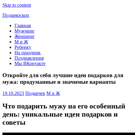
Skip to content
Подаркоскоп
Главная
Поможем
Мужчине
выбрать
Женщине
что
М и Ж
подарить
Ребенку
На праздник
Поздравления
Мы ВКонтакте
Откройте для себя лучшие идеи подарков для
мужа: продуманные и значимые варианты
19.10.2023
Подарчек
М и Ж
Что подарить мужу на его особенный
день: уникальные идеи подарков и
советы