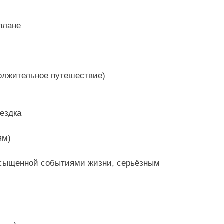
плане
должительное путешествие)
оездка
ям)
асыщенной событиями жизни, серьёзным