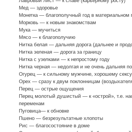
Лавровый лист — к славе (карьерному росту)
Мед — здоровье
Монетка — благополучный год в материальном 
Морковь — к новым знакомствам
Мука — мучиться
Мясо — к благополучию
Нитка белая — дальняя дорога (дальнее и про
Нитка зеленая — дорога за границу
Нитка с узелками — к непростому году
Нитка черная — недолгая и не очень дальняя п
Огурец — к сильному мужчине, хорошему сексу
Орех — сразу к двум поклонницам (воздыхател
Перец — острые ощущения
Перец молотый душистый — к «острой», т.е. н
переменам
Пуговица— к обновке
Пшено — безрезультатные хлопоты
Рис — благосостояние в доме