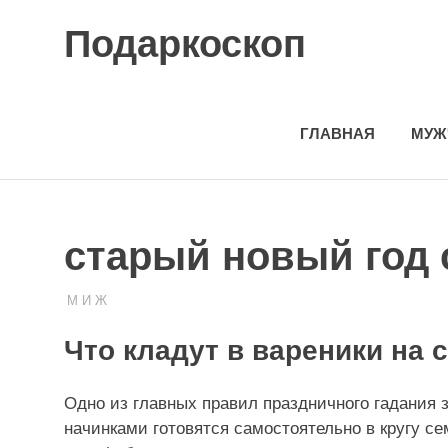
Skip
Подаркоскоп
to
content
Поможем
выбрать
что
ГЛАВНАЯ
МУЖ
подарить
старый новый год
М И Ж
05.06.2021
ПОДАРЧЕК
Что кладут в вареники на 
Одно из главных правил праздничного гадания з
начинками готовятся самостоятельно в кругу с