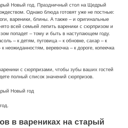
арый Новый год
. Праздничный стол на Щедрый
ождеством. Однако блюда готовят уже не постные:
оги, вареники, блины. А также – и
оригинальные
инято всей семьей лепить вареники с сюрпризом и
изом попадет – тому и быть в наступающем году.
оль – к детям, пуговица – к обновке, сахар – к
 к неожиданностям, веревочка – к дороге, копеечка
 вареники с сюрпризами, чтобы зубы ваших гостей
ете полный список значений сюрпризов.
арый Новый год
год
.
ов в варениках на старый