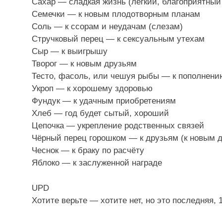
Сахар — сладкая жизнь (легкий, благоприятный 
Семечки — к новым плодотворным планам
Соль — к ссорам и неудачам (слезам)
Стручковый перец — к сексуальным утехам
Сыр — к выигрышу
Творог — к новым друзьям
Тесто, фасоль, или чешуя рыбы — к пополнени
Укроп — к хорошему здоровью
Фундук — к удачным приобретениям
Хлеб — год будет сытый, хороший
Цепочка — укрепление родственных связей
Чёрный перец горошком — к друзьям (к новым
Чеснок — к браку по расчёту
Яблоко — к заслуженной награде
UPD
Хотите верьте — хотите нет, но это последняя, 1