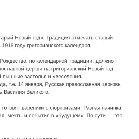
Старый Новый год». Традиция отмечать старый
 1918 году григорианского календаря.
о Рождество, по календарной традиции, должно
вославной церкви на григорианский Новый год
 пышные застолья и увеселения.
а, т.е. 14 января, Русская православная церковь
ь Василия Великого.
и готовят вареники с сюрпризами. Разная начинка
ия, мечты и события в «будущем». По сути — это
 попасться в варениках: