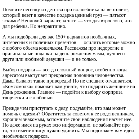
Помните песенку из детства про волшебника на вертолете,
который везет в качестве подарка ценный груз — пятьсот
эскимо? Неплохой вариант, кстати — что для взрослого, что
для ребенка. Но непрактично.
А мы подобрали для вас 150+ вариантов необычных,
интересных и полезных презентов — осилить которые можно
с любого объема кошельком. Расскажем про недорогие и
оригинальные подарки на день рождения мамы, лучшего
друга или любимой девушки — и не только.
Выбор подарка — всегда сложный вопрос, особенно когда
адресатом выступает прекрасная половина человечества.
Дамы бывают такие привереды! Но не спешите отчаиваться,
«Комсомолка» поможет вам узнать, что подарить женщине на
День рождения. Главное — подойти к выбору сюрприза
творчески и с любовью.
Прежде чем приступать к делу, подумайте, кто вам может
помочь с идеями? Обратитесь за советом к ее родственникам,
хорошим знакомым, вспомните свои наблюдения насчет нее.
Но даже имея на руках всю информацию, не забывайте про
то, что именинницу нужно удивить. Мы подскажем вам идеи
необычных подарков.