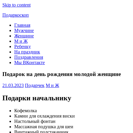
Skip to content
Подаркоскоп
Главная
Поможем
Мужчине
выбрать
Женщине
что
М и Ж
подарить
Ребенку
На праздник
Поздравления
Мы ВКонтакте
Подарок на день рождения молодой женщине
21.03.2023
Подарчек
М и Ж
Подарки начальнику
Кофемолка
Камни для охлаждения виски
Настольный фонтан
Массажная подушка для шеи
Винтажный подстаканник