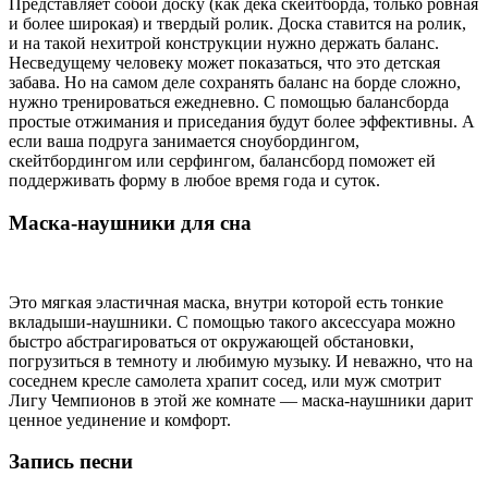
Представляет собой доску (как дека скейтборда, только ровная
и более широкая) и твердый ролик. Доска ставится на ролик,
и на такой нехитрой конструкции нужно держать баланс.
Несведущему человеку может показаться, что это детская
забава. Но на самом деле сохранять баланс на борде сложно,
нужно тренироваться ежедневно. С помощью балансборда
простые отжимания и приседания будут более эффективны. А
если ваша подруга занимается сноубордингом,
скейтбордингом или серфингом, балансборд поможет ей
поддерживать форму в любое время года и суток.
Маска-наушники для сна
Это мягкая эластичная маска, внутри которой есть тонкие
вкладыши-наушники. С помощью такого аксессуара можно
быстро абстрагироваться от окружающей обстановки,
погрузиться в темноту и любимую музыку. И неважно, что на
соседнем кресле самолета храпит сосед, или муж смотрит
Лигу Чемпионов в этой же комнате — маска-наушники дарит
ценное уединение и комфорт.
Запись песни