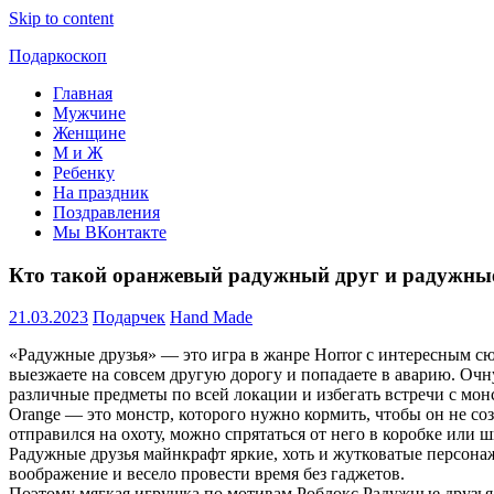
Skip to content
Подаркоскоп
Главная
Поможем
Мужчине
выбрать
Женщине
что
М и Ж
подарить
Ребенку
На праздник
Поздравления
Мы ВКонтакте
Кто такой оранжевый радужный друг и радужные 
21.03.2023
Подарчек
Hand Made
«Радужные друзья» — это игра в жанре Horror с интересным сю
выезжаете на совсем другую дорогу и попадаете в аварию. Оч
различные предметы по всей локации и избегать встречи с монс
Orange — это монстр, которого нужно кормить, чтобы он не соз
отправился на охоту, можно спрятаться от него в коробке или ш
Радужные друзья майнкрафт яркие, хоть и жутковатые персон
воображение и весело провести время без гаджетов.
Поэтому мягкая игрушка по мотивам Роблокс Радужные друзья