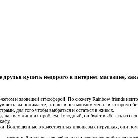
друзья купить недорого в интернет магазине, зак
жетом и зловещей атмосферой. По сюжету Rainbow friends некто 
нувшись вы понимаете, что вы в незнакомом месте, в котором об
трами, для того чтобы выбраться и остаться в живых.
давал вам лишних проблем. Голодный, он будет выбегать из свое
кафу.
ажи. Воплощенные в качественных плюшевых игрушках, они помо
 — отличный подарок для ребенка или взрослого любителя онла