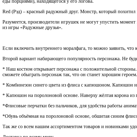
еды порциями), находящегося у его логова.
Red (Рэд) – красный радужный друг. Монстр, который похитил 
Разумеется, производители игрушек не могут упустить момент 
из игры «Радужные друзья».
Если включить внутреннего моралфага, то можно заявить, что
Второй вариант набирающего популярность персонажа. Не будем 
* Наш костюм открывает персонажа с положительной стороны.
сможете обыграть персонаж так, что он станет хорошим героем
* Комбинезон синего цвета из флиса с капюшоном. Капюшон н
* Капюшон на поролоновой основе. Наверху жёлтая корона из 
*Флисовые перчатки без пальчиков, для удобства работы анима
*Обувь объёмная на поролоновой основе, обшитая синим флис
Так же со всем нашим ассортиментом товаров и новинками удо
Доставка по всему миру.