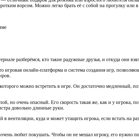
ротким ворсом. Можно легко брать её с собой на прогулку или в
име
ериале разберёмся, кто такие радужные друзья, и откуда они взя
 Это игровая онлайн-платформа и система создания игр, позволя
нров.
оторого можно встретить в игре. Он достаточно медленный, поэт
пой, но очень опасный. Его скорость такая же, как и у игрока, 
онстра довольно длинные руки.
 в вентиляции, куда и может утащить игрока, если встать на р
очень любит покушать. Чтобы он не мешал игроку, его нужно п