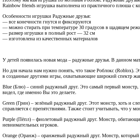
Rainbow friends игрушка выполнена из практичного плюша с ко
Особенности игрушки Радужные друзья:
— все конечности гнутся и фиксируются
— можно стирать при температуре 30 градусов в щадящем реж
— размер игрушки в полный рост — 32 см
— изготовлена из качественных материалов
У детей появилась новая мода – радужные друзья. В данном мат
Но для начала нам нужно понять, что такое Роблокс (Roblox).
в созданные другими игры, охватывающие широкий спектр жа
Blue (Блю) – синий радужный друг. Это самый первый монстр, к
видел, где именно Вы это делаете.
Green (Грин) – зелёный радужный друг. Этот монстр, хоть и сле
справляется с препятствиями. Также стоит учитывать, что у м
Purple (Пёпл) – фиолетовый радужный друг. Монстр, обитающий
невнимательных игроков.
Orange (Оранж) – оранжевый радужный друг. Монстр, который 