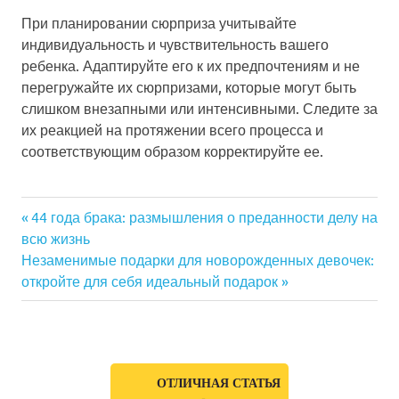
При планировании сюрприза учитывайте
индивидуальность и чувствительность вашего
ребенка. Адаптируйте его к их предпочтениям и не
перегружайте их сюрпризами, которые могут быть
слишком внезапными или интенсивными. Следите за
их реакцией на протяжении всего процесса и
соответствующим образом корректируйте ее.
Previous
44 года брака: размышления о преданности делу на
Навигация
всю жизнь
Post:
Next
Незаменимые подарки для новорожденных девочек:
по
Post:
откройте для себя идеальный подарок
записям
ОТЛИЧНАЯ СТАТЬЯ