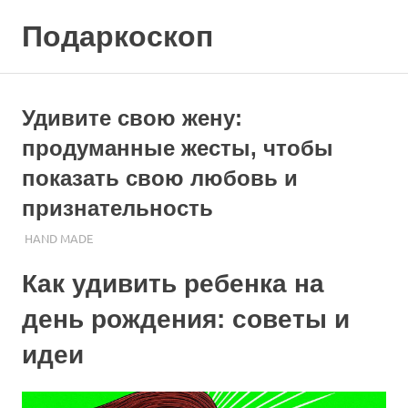
Skip
Подаркоскоп
to
content
Поможем
выбрать
что
Удивите свою жену:
подарить
продуманные жесты, чтобы
показать свою любовь и
признательность
21.10.2023
ПОДАРЧЕК
HAND MADE
Как удивить ребенка на
день рождения: советы и
идеи