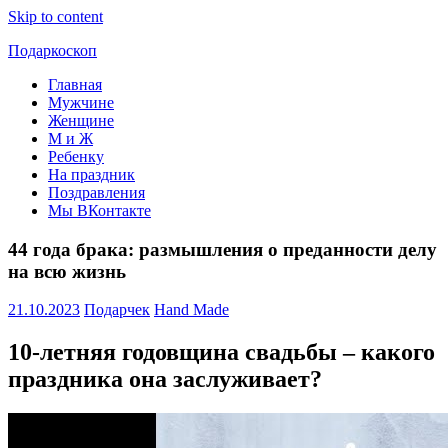
Skip to content
Подаркоскоп
Главная
Поможем
Мужчине
выбрать
Женщине
что
М и Ж
подарить
Ребенку
На праздник
Поздравления
Мы ВКонтакте
44 года брака: размышления о преданности делу
на всю жизнь
21.10.2023
Подарчек
Hand Made
10-летняя годовщина свадьбы – какого
праздника она заслуживает?