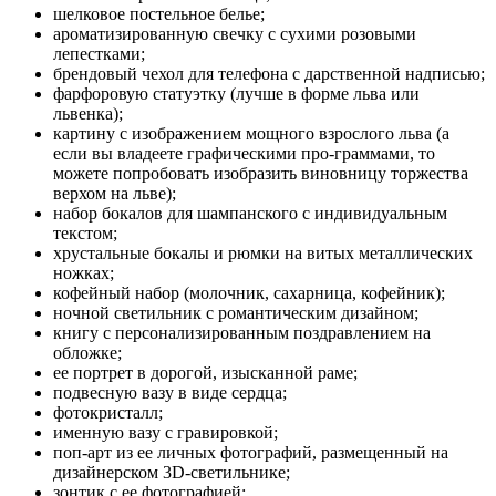
шелковое постельное белье;
ароматизированную свечку с сухими розовыми
лепестками;
брендовый чехол для телефона с дарственной надписью;
фарфоровую статуэтку (лучше в форме льва или
львенка);
картину с изображением мощного взрослого льва (а
если вы владеете графическими про-граммами, то
можете попробовать изобразить виновницу торжества
верхом на льве);
набор бокалов для шампанского с индивидуальным
текстом;
хрустальные бокалы и рюмки на витых металлических
ножках;
кофейный набор (молочник, сахарница, кофейник);
ночной светильник с романтическим дизайном;
книгу с персонализированным поздравлением на
обложке;
ее портрет в дорогой, изысканной раме;
подвесную вазу в виде сердца;
фотокристалл;
именную вазу с гравировкой;
поп-арт из ее личных фотографий, размещенный на
дизайнерском 3D-светильнике;
зонтик с ее фотографией;