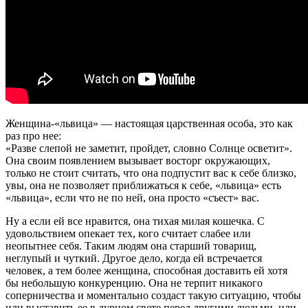
Женщина-«львица» — настоящая царственная особа, это как
раз про нее:
«Разве слепой не заметит, пройдет, словно Солнце осветит».
Она своим появлением вызывает восторг окружающих,
только не стоит считать, что она подпустит вас к себе близко,
увы, она не позволяет приближаться к себе, «львица» есть
«львица», если что не по ней, она просто «съест» вас.
Ну а если ей все нравится, она тихая милая кошечка. С
удовольствием опекает тех, кого считает слабее или
неопытнее себя. Таким людям она старший товарищ,
неглупый и чуткий. Другое дело, когда ей встречается
человек, а тем более женщина, способная доставить ей хотя
бы небольшую конкуренцию. Она не терпит никакого
соперничества и моментально создаст такую ситуацию, чтобы
или выставить ее в дурном свете перед другими людьми, или