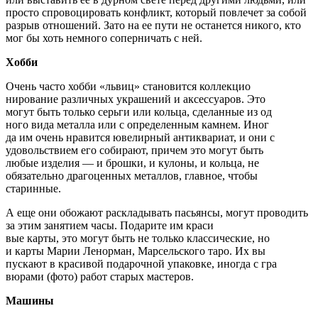
просто спровоцировать конфликт, который повлечет за собой
разрыв отношений. Зато на ее пути не останется никого, кто
мог бы хоть немного соперничать с ней.
Хобби
Очень часто хобби «львиц» становится коллекцио­
нирование различных украшений и аксессуаров. Это
могут быть только серьги или кольца, сделанные из од­
ного вида металла или с определенным камнем. Иног­
да им очень нравится ювелирный антиквариат, и они с
удовольствием его собирают, причем это могут быть
любые изделия — и брошки, и кулоны, и кольца, не­
обязательно драгоценных металлов, главное, чтобы
старинные.
А еще они обожают раскладывать пасьянсы, могут проводить
за этим занятием часы. Подарите им краси­
вые карты, это могут быть не только классические, но
и карты Марии Ленорман, Марсельского таро. Их вы­
пускают в красивой подарочной упаковке, иногда с гра­
вюрами (фото) работ старых мастеров.
Машины