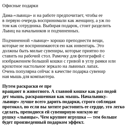
Офисные подарки
Дама-«львица» и на работе предпочитает, чтобы ее
в первую очередь воспринимали как женщину, а уж по­
том как сотрудника. Выбирая подарок, стоит разделить
Львиц на начальников и подчиненных.
Подчиненной «львице» хорошо преподнести вещи,
которые не воспринимаются ею как инвентарь. Это
должны быть милые сувениры, которые приятно по­
ставить на рабочий стол. Рамочку для фотографий с
изображением большой кошки с гривой в углу рамки или
крохотное настольное зеркало на львиных лапах.
Очень популярна сейчас в качестве подарка сувенир­
ная мышь для компьютера.
Путем раскраски ее пре­
вращают в животного. А главной кошке как раз подой­
дет мышь, раскрашенная как мышь. Начальнику-
львице» лучше всего дарить подарки, строго соблюдая
протокол, но если вы хотите растопить ее сердце, это легко
сделать, преподнеся ей сувенирную мягкую иг­
рушку «львицы». Чем крупнее игрушка — тем больше
будет произведенный подарком эффект.