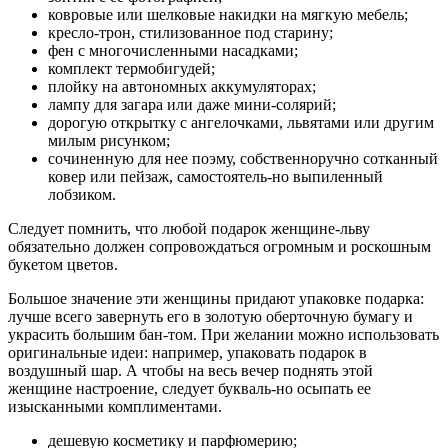
ковровые или шелковые накидки на мягкую мебель;
кресло-трон, стилизованное под старину;
фен с многочисленными насадками;
комплект термобигудей;
плойку на автономных аккумуляторах;
лампу для загара или даже мини-солярий;
дорогую открытку с ангелочками, львятами или другим
милым рисунком;
сочиненную для нее поэму, собственноручно сотканный
ковер или пейзаж, самостоятель-но выпиленный
лобзиком.
Следует помнить, что любой подарок женщине-льву
обязательно должен сопровождаться огромным и роскошным
букетом цветов.
Большое значение эти женщины придают упаковке подарка:
лучше всего завернуть его в золотую оберточную бумагу и
украсить большим бан-том. При желании можно использовать
оригинальные идеи: например, упаковать подарок в
воздушный шар. А чтобы на весь вечер поднять этой
женщине настроение, следует букваль-но осыпать ее
изысканными комплиментами.
дешевую косметику и парфюмерию;