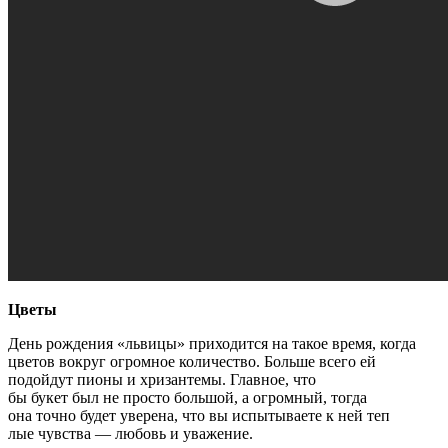
Цветы
День рождения «львицы» приходится на такое вре­мя, когда
цветов вокруг огромное количество. Больше всего ей
подойдут пионы и хризантемы. Главное, что­
бы букет был не просто большой, а огромный, тогда
она точно будет уверена, что вы испытываете к ней теп­
лые чувства — любовь и уважение.