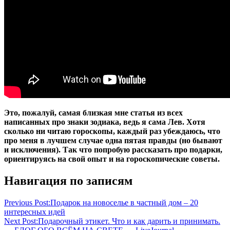
Это, пожалуй, самая близкая мне статья из всех
написанных про знаки зодиака, ведь я сама Лев. Хотя
сколько ни читаю гороскопы, каждый раз убеждаюсь, что
про меня в лучшем случае одна пятая правды (но бывают
и исключения). Так что попробую рассказать про подарки,
ориентируясь на свой опыт и на гороскопические советы.
рожденной
Навигация по записям
под
знаком
Previous Post:
Подарок на новоселье в частный дом – 20
Льва{q}
интересных идей
что
Next Post:
Подарочный этикет. Что и как дарить и принимать.
подарить