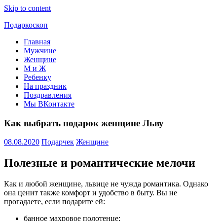
Skip to content
Подаркоскоп
Главная
Поможем
Мужчине
выбрать
Женщине
что
М и Ж
подарить
Ребенку
На праздник
Поздравления
Мы ВКонтакте
Как выбрать подарок женщине Льву
08.08.2020
Подарчек
Женщине
Полезные и романтические мелочи
Как и любой женщине, львице не чужда романтика. Однако
она ценит также комфорт и удобство в быту. Вы не
прогадаете, если подарите ей:
банное махровое полотенце;