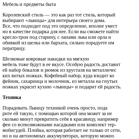
Мебель и предметы быта
Королевский стиль — это как раз тот стиль, кото­рый
выбирают «львицы» для интерьера своего дома.
Все, что подходит под это определение, вполне умест­
но в качестве подарка для нее. Если вы сможете найти
кресло-трон под старину, с лапами льва или орла и
обивкой из шелка или бархата, сильно порадуете им­
ператрицу.
Шелковые ковровые накидки на мягкую
мебель тоже будут в ее вкусе. Особую радость доставит
ей набор бокалов и рюмок из хрусталя на металличес­
ких витых ножках. Кофейный набор, куда входит ко­
фейник, сахарница и молочник, из металла на гнутых
ножках украсит кухню «львицы» и подарит ей радость.
Техника
Порадовать Львицу техникой очень просто, пода­
рите ей такую, с помощью которой она может за не­
сколько минут превратить себя в красавицу, например
фен со всевозможными насадками или комплект тер-
мобигудей. Плойка, которая работает не только от сети,
но и на автономных аккумуляторах, которую можно