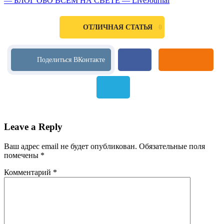
— БЛОГ ОБО ВСЁМ НА СВЕТЕ — LiveJournal
женщине
0
ОТЛИЧНАЯ СТАТЬЯ
Leave a Reply
Ваш адрес email не будет опубликован.
Обязательные поля
помечены
*
Комментарий
*