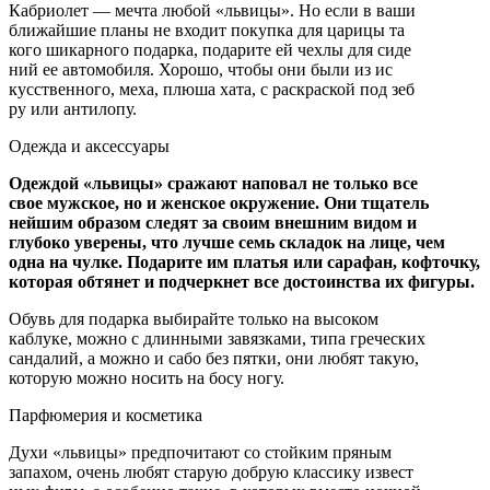
Кабриолет — мечта любой «львицы». Но если в ваши
ближайшие планы не входит покупка для царицы та­
кого шикарного подарка, подарите ей чехлы для сиде­
ний ее автомобиля. Хорошо, чтобы они были из ис­
кусственного, меха, плюша хата, с раскраской под зеб­
ру или антилопу.
Одежда и аксессуары
Одеждой «львицы» сражают наповал не только все
свое мужское, но и женское окружение. Они тщатель
нейшим образом следят за своим внешним видом и
глубоко уверены, что лучше семь складок на лице, чем
одна на чулке. Подарите им платья или сарафан, коф­точку,
которая обтянет и подчеркнет все достоинства их фигуры.
Обувь для подарка выбирайте только на высоком
каблуке, можно с длинными завязками, типа греческих
сандалий, а можно и сабо без пятки, они любят такую,
которую можно носить на босу ногу.
Парфюмерия и косметика
Духи «львицы» предпочитают со стойким пряным
запахом, очень любят старую добрую классику извест­