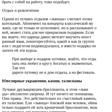
брать с собой на работу, тоже подойдет.
Отдых и развлечения
Одним из лучших отдыхов «львицы» считают позна­
вательный. Абонемент на концерты классической му­
зыки, где не только ее исполняют, но и рассказывают о
ней, может стать для нее прекрасным подарком. Если
вы знаете, что царица давно мечтает выучить иност­
ранный язык, поинтересуйтесь, какой и как (в группе
или с педагогом индивидуально), и вместо подарка оп­
латите ей эти курсы.
При выборе в подарок путевки, знайте, что отды­
хать она любит в кругу богатых и знаменитых.
Так что
дарите путевку не в дом отдыха, а на фестиваль.
Ювелирные украшения, камни, талисманы
Лучшие друзьядевушек-бриллианты, в этом «льви­
цы» абсолютно уверены. И тут ничего не попишешь.
Они правы. Это действительно их счастливый камень,
их талисман. Ели «львица» близкий вам человек, обяза­
тельно подарите ей хоть крошечный бриллиантик, мож­
но в сережке для пирсинга например.