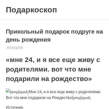
Skip
Подаркоскоп
to
content
Поможем
выбрать
что
Прикольный подарок подруге на
подарить
день рождения
06.08.2020
ПОДАРЧЕК
ЖЕНЩИНЕ
«мне 24, и я все еще живу с
родителями. вот что мне
подарили на рождество»
Источник: