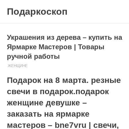
Skip
Подаркоскоп
to
content
Поможем
выбрать
что
Украшения из дерева – купить на
подарить
Ярмарке Мастеров | Товары
ручной работы
08.08.2020
ПОДАРЧЕК
ЖЕНЩИНЕ
Подарок на 8 марта. резные
свечи в подарок.подарок
женщине девушке –
заказать на ярмарке
мастеров – bne7vru | свечи,