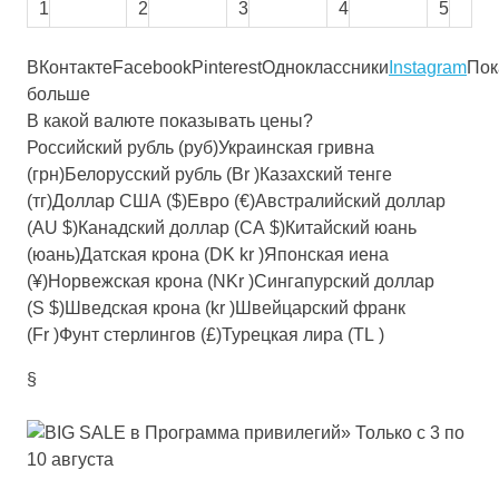
1
2
3
4
5
ВКонтакте
Facebook
Pinterest
Одноклассники
Instagram
Пок
больше
В какой валюте показывать цены?
Российский рубль (руб)Украинская гривна
(грн)Белорусский рубль (Br )Казахский тенге
(тг)Доллар США ($)Евро (€)Австралийский доллар
(AU $)Канадский доллар (CA $)Китайский юань
(юань)Датская крона (DK kr )Японская иена
(¥)Норвежская крона (NKr )Сингапурский доллар
(S $)Шведская крона (kr )Швейцарский франк
(Fr )Фунт стерлингов (£)Турецкая лира (TL )
§