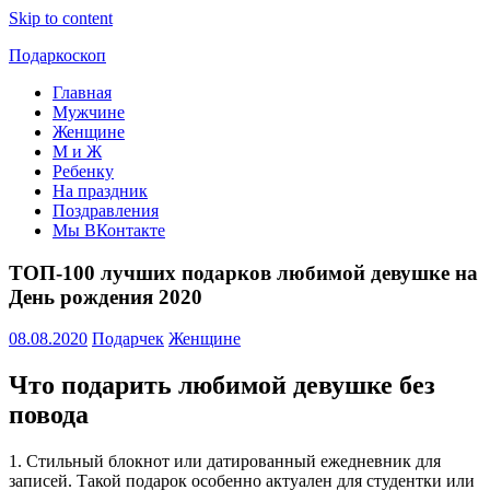
Skip to content
Подаркоскоп
Главная
Поможем
Мужчине
выбрать
Женщине
что
М и Ж
подарить
Ребенку
На праздник
Поздравления
Мы ВКонтакте
ТОП-100 лучших подарков любимой девушке на
День рождения 2020
08.08.2020
Подарчек
Женщине
Что подарить любимой девушке без
повода
1. Стильный блокнот или датированный ежедневник для
записей. Такой подарок особенно актуален для студентки или