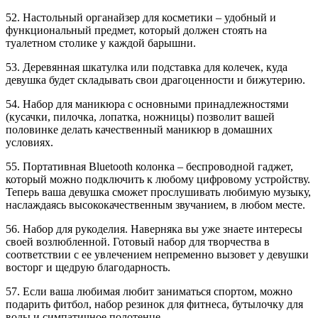
52. Настольный органайзер для косметики – удобный и
функциональный предмет, который должен стоять на
туалетном столике у каждой барышни.
53. Деревянная шкатулка или подставка для колечек, куда
девушка будет складывать свои драгоценности и бижутерию.
54. Набор для маникюра с основными принадлежностями
(кусачки, пилочка, лопатка, ножницы) позволит вашей
половинке делать качественный маникюр в домашних
условиях.
55. Портативная Bluetooth колонка – беспроводной гаджет,
который можно подключить к любому цифровому устройству.
Теперь ваша девушка сможет прослушивать любимую музыку,
наслаждаясь высококачественным звучанием, в любом месте.
56. Набор для рукоделия. Наверняка вы уже знаете интересы
своей возлюбленной. Готовый набор для творчества в
соответствии с ее увлечением непременно вызовет у девушки
восторг и щедрую благодарность.
57. Если ваша любимая любит заниматься спортом, можно
подарить фитбол, набор резинок для фитнеса, бутылочку для
воды и симпатичное полотенце.