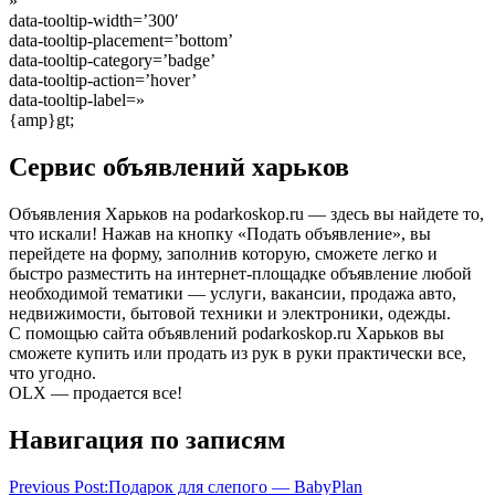
»
data-tooltip-width=’300′
data-tooltip-placement=’bottom’
data-tooltip-category=’badge’
data-tooltip-action=’hover’
data-tooltip-label=»
{amp}gt;
Сервис объявлений харьков
Объявления Харьков на podarkoskop.ru — здесь вы найдете то,
что искали! Нажав на кнопку «Подать объявление», вы
перейдете на форму, заполнив которую, сможете легко и
быстро разместить на интернет-площадке объявление любой
необходимой тематики — услуги, вакансии, продажа авто,
недвижимости, бытовой техники и электроники, одежды.
С помощью сайта объявлений podarkoskop.ru Харьков вы
сможете купить или продать из рук в руки практически все,
что угодно.
OLX — продается все!
добавить
Навигация по записям
каталог
подарок
женщине
на
Previous Post:
Подарок для слепого — BabyPlan
праздник
поиск
предложение
разместить
товары
украина
услуги
Ха