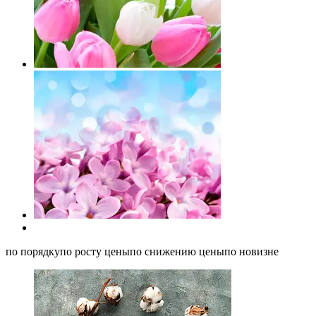
по порядкупо росту ценыпо снижению ценыпо новизне