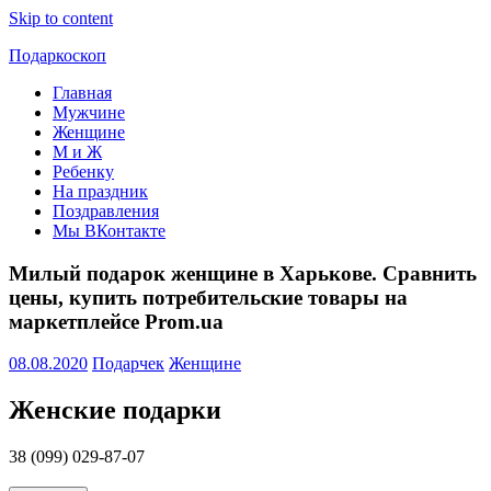
Skip to content
Подаркоскоп
Главная
Поможем
Мужчине
выбрать
Женщине
что
М и Ж
подарить
Ребенку
На праздник
Поздравления
Мы ВКонтакте
Милый подарок женщине в Харькове. Сравнить
цены, купить потребительские товары на
маркетплейсе Prom.ua
08.08.2020
Подарчек
Женщине
Женские подарки
38 (099) 029-87-07