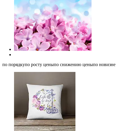
по порядкупо росту ценыпо снижению ценыпо новизне