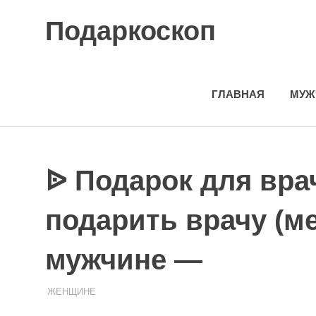
Skip
Подаркоскоп
to
content
Поможем
выбрать
что
ГЛАВНАЯ
МУЖ
подарить
ᐉ Подарок для вра
подарить врачу (м
мужчине —
08.08.2020
ПОДАРЧЕК
ЖЕНЩИНЕ