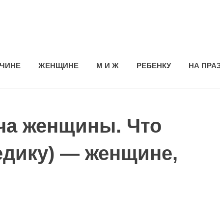
ЧИНЕ
ЖЕНЩИНЕ
М И Ж
РЕБЕНКУ
НА ПРА
ча женщины. Что
едику) — женщине,