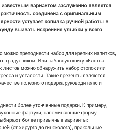
м известным вариантом заслуженно является
практичность соединена с оригинальным
ярности уступает копилка ручной работы в
кунду вызвать искренние улыбки у всего
 можно преподнести набор для крепких напитков,
а с градусником. Или забавную книгу «Клятва
х листов можно обнаружить набор стопок или
ресса и усталости. Такие презенты являются
качестве полезного подарка руководителю и
нести более утонченные подарки. К примеру,
е кухонные фартуки, напоминающие форму
выбирают более привычные варианты:
чей (от хирурга до гинеколога), прикольные