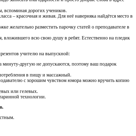
м, вспоминая дорогих учеников.
класса – красочная и живая. Для неё наверняка найдётся место в
ожке желательно разместить парочку статей о преподавателе в
я, вложившего всю свою душу в ребят. Естественно на пледик
презентов учителю на выпускной:
 на минуту-другую не допускаются, поэтому ваш подарок
употребления в пищу и массажный.
реподавателю с хорошим чувством юмора можно вручить копию
евых или гелевых.
старинной технологии.
ю.
естным.