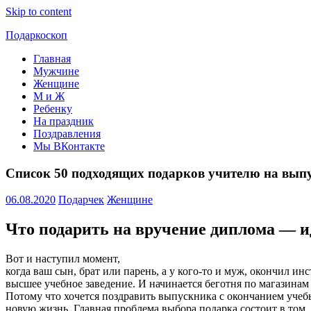
Skip to content
Подаркоскоп
Главная
Поможем
Мужчине
выбрать
Женщине
что
М и Ж
подарить
Ребенку
На праздник
Поздравления
Мы ВКонтакте
Список 50 подходящих подарков учителю на вып
06.08.2020
Подарчек
Женщине
Что подарить на вручение диплома — и
Вот и наступил момент,
когда ваш сын, брат или парень, а у кого-то и муж, окончил ин
высшее учебное заведение. И начинается беготня по магазинам 
Потому что хочется поздравить выпускника с окончанием учеб
новую жизнь. Главная проблема выбора подарка состоит в том, 