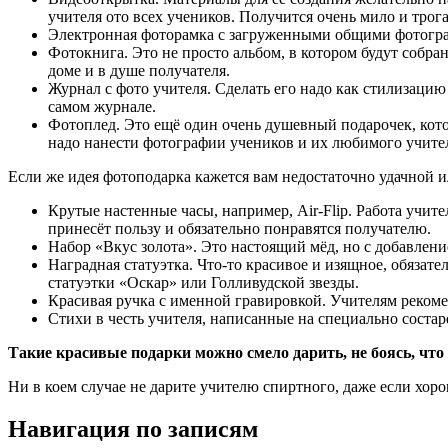
учителя ото всех учеников. Получится очень мило и трог
Электронная фоторамка с загруженными общими фотогр
Фотокнига
. Это не просто альбом, в котором будут собра
доме и в душе получателя.
Журнал с фото учителя
. Сделать его надо как стилизаци
самом журнале.
Фотоплед
. Это ещё один очень душевный подарочек, кот
надо нанести фотографии учеников и их любимого учите
Если же идея фотоподарка кажется вам недостаточно удачной 
Крутые настенные часы
, например, Air-Flip. Работа уч
принесёт пользу и обязательно понравятся получателю.
Набор «Вкус золота»
. Это настоящий мёд, но с добавлен
Наградная статуэтка
. Что-то красивое и изящное, обяза
статуэтки «Оскар» или Голливудской звезды.
Красивая ручка с именной гравировкой
. Учителям реком
Стихи в честь учителя
, написанные на специально соста
Такие красивые подарки можно смело дарить, не боясь, чт
Ни в коем случае не дарите учителю спиртного, даже если хоро
для
Навигация по записям
дома
для