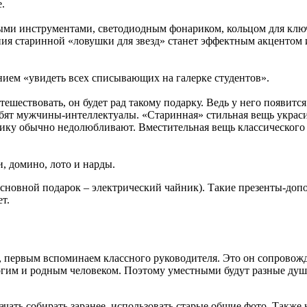
.
ыми инструментами, светодиодным фонариком, кольцом для клю
ия старинной «ловушки для звезд» станет эффектным акцентом и
ием «увидеть всех списывающих на галерке студентов».
ешествовать, он будет рад такому подарку. Ведь у него появитс
юбят мужчины-интеллектуалы. «Старинная» стильная вещь украс
ку обычно недолюбливают. Вместительная вещь классического об
, домино, лото и нарды.
основной подарок – электрический чайник). Такие презенты-доп
т.
 первым вспоминаем классного руководителя. Это он сопровожда
рогим и родным человеком. Поэтому уместными будут разные д
ачать собирать заранее, использовать старые общие фото. Также 