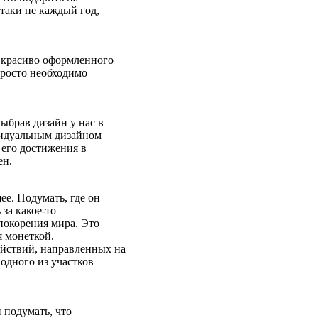
таки не каждый год,
е красиво оформленного
просто необходимо
ыбрав дизайн у нас в
ивидуальным дизайном
 его достижения в
ен.
е. Подумать, где он
 за какое-то
покорения мира. Это
я монеткой.
йствий, направленных на
одного из участков
н подумать, что