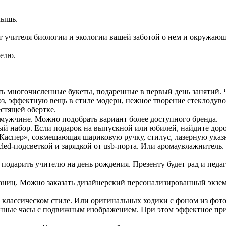
мышь.
 учителя биологии и экологии вашей заботой о нем и окружающ
елю.
вить многочисленные букеты, подаренные в первый день занятий.
з, эффектную вещь в стиле модерн, нежное творение стеклодуво
стящей обертке.
 мужчине. Можно подобрать вариант более доступного бренда.
ный набор. Если подарок на выпускной или юбилей, найдите дор
Каспер», совмещающая шариковую ручку, стилус, лазерную указ
led-подсветкой и зарядкой от usb-порта. Или аромаувлажнитель
подарить учителю на день рождения. Презенту будет рад и педа
раниц. Можно заказать дизайнерский персонализированный экзем
 классическом стиле. Или оригинальных ходики с фоном из фото
нные часы с подвижным изображением. При этом эффектное при