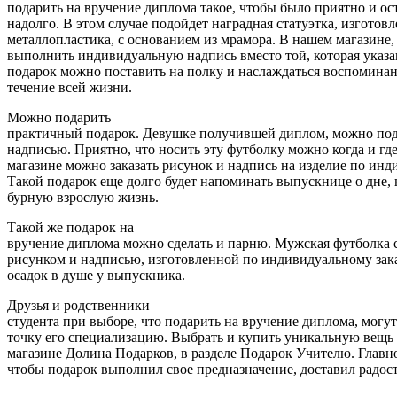
подарить на вручение диплома такое, чтобы было приятно и ос
надолго. В этом случае подойдет наградная статуэтка, изготовл
металлопластика, с основанием из мрамора. В нашем магазине,
выполнить индивидуальную надпись вместо той, которая указан
подарок можно поставить на полку и наслаждаться воспоминан
течение всей жизни.
Можно подарить
практичный подарок. Девушке получившей диплом, можно под
надписью. Приятно, что носить эту футболку можно когда и гд
магазине можно заказать рисунок и надпись на изделие по инд
Такой подарок еще долго будет напоминать выпускнице о дне, 
бурную взрослую жизнь.
Такой же подарок на
вручение диплома можно сделать и парню. Мужская футболка
рисунком и надписью, изготовленной по индивидуальному зака
осадок в душе у выпускника.
Друзья и родственники
студента при выборе, что подарить на вручение диплома, могут
точку его специализацию. Выбрать и купить уникальную вещь
магазине Долина Подарков, в разделе
Подарок Учителю
.
Главн
чтобы подарок выполнил свое предназначение, доставил радост