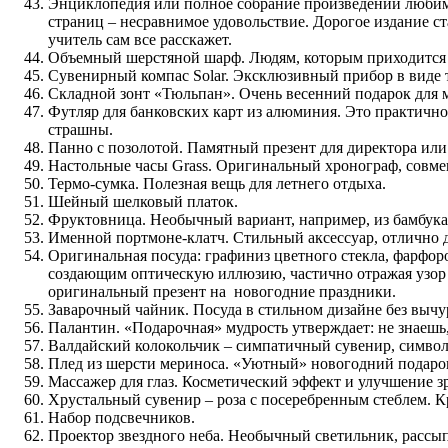
Энциклопедия или полное собрание произведений любимо
страниц ­– несравнимое удовольствие. Дорогое издание с
учитель сам все расскажет.
Объемный шерстяной шарф. Людям, которым приходится м
Сувенирный компас Solar. Эксклюзивный прибор в виде 
Складной зонт «Тюльпан». Очень весенний подарок для 
Футляр для банковских карт из алюминия. Это практично
страшны.
Панно с позолотой. Памятный презент для директора или
Настольные часы Grass. Оригинальный хронограф, совм
Термо-сумка. Полезная вещь для летнего отдыха.
Шейный шелковый платок.
Фруктовница. Необычный вариант, например, из бамбука
Именной портмоне-клатч. Стильный аксессуар, отлично
Оригинальная посуда: графиниз цветного стекла, фарфо
создающим оптическую иллюзию, частично отражая узор 
оригинальный презент на новогодние праздники.
Заварочный чайник. Посуда в стильном дизайне без выч
Палантин. «Подарочная» мудрость утверждает: не знаешь,
Валдайский колокольчик – симпатичный сувенир, символ 
Плед из шерсти мериноса. «Уютный» новогодний подаро
Массажер для глаз. Косметический эффект и улучшение зр
Хрустальный сувенир – роза с посеребренным стеблем. К
Набор подсвечников.
Проектор звездного неба. Необычный светильник, расс