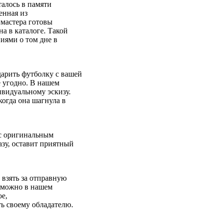
талось в памяти
енная из
 мастера готовы
а в каталоге. Такой
иями о том дне в
арить футболку с вашей
е угодно. В нашем
ивидуальному эскизу.
когда она шагнула в
 с оригинальным
зу, оставит приятный
 взять за отправную
 можно в нашем
ое,
ь своему обладателю.