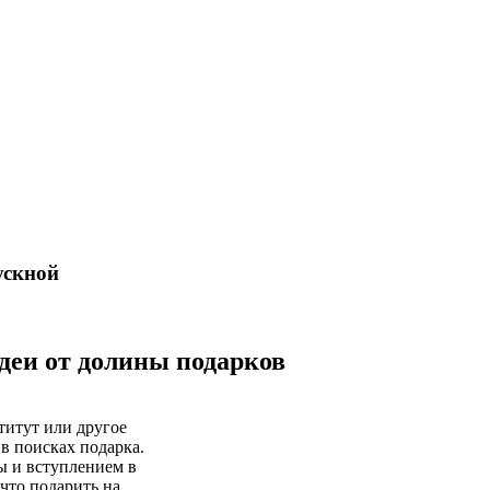
ускной
деи от долины подарков
ститут или другое
в поисках подарка.
ы и вступлением в
что подарить на