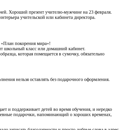
чей. Хороший презент учителю-мужчине на 23 февраля.
нтерьера учительской или кабинета директора.
я «План покорения мира»!
ит школьный класс или домашний кабинет.
разца, которая помещается в сумочку, обязательно
олнения нельзя оставлять без подарочного оформления.
ет и поддерживает детей во время обучения, и нередко
ушевные подарочки, напоминающий о хороших временах,
надо записать благодарности и просто добрые слова в адрес