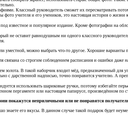
ательно.
афиями
. Классный руководитель сможет их пересматривать пото
ны фото учителя и его учеников, это настоящая история о жизни 
ю под известное и популярное издание. Кроме фотографии на обл
орый не оставит равнодушным ни одного классного руководител
ля.
или уместной, можно выбрать что-то другое. Хорошие варианты 
ителя связана со строгим соблюдением расписания и ошибки даже
ием золота. В такой наборчик входит мёд, предназначенный для 
тельно с дарственной надписью, точно понравится учителю. А п
ендуется использовать шариковые ручки, поэтому избегайте перь
ренном пергаменте или настоящем папирусе, произведённом по 
о они покажутся неприличными или не понравятся получател
шо знаете его вкусы. В данном случае такой подарок будет неум