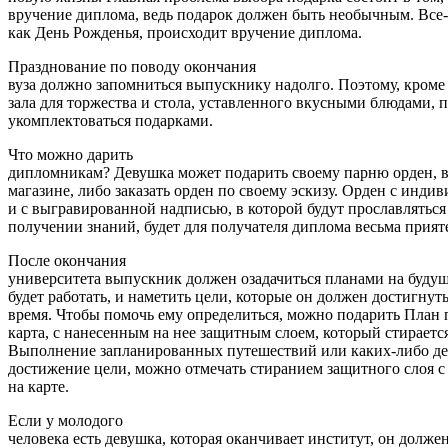
вручение диплома, ведь подарок должен быть необычным. Все-
как День Рожденья, происходит вручение диплома.
Празднование по поводу окончания
вуза должно запомниться выпускнику надолго. Поэтому, кром
зала для торжества и стола, уставленного вкусными блюдами, 
укомплектоваться подарками.
Что можно дарить
дипломникам? Девушка может подарить своему парню орден, в
магазине, либо заказать орден по своему эскизу. Орден с инд
и с выгравированной надписью, в которой будут прославляться
получении знаний, будет для получателя диплома весьма прият
После окончания
университета выпускник должен озадачиться планами на будуще
будет работать, и наметить цели, которые он должен достигнуть
время. Чтобы помочь ему определиться, можно подарить План 
карта, с нанесенным на нее защитным слоем, который стираетс
Выполнение запланированных путешествий или каких-либо де
достижение цели, можно отмечать стиранием защитного слоя с 
на карте.
Если у молодого
человека есть девушка, которая оканчивает институт, он долже