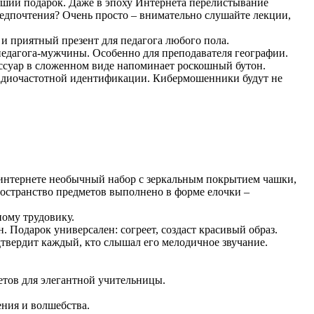
чший подарок. Даже в эпоху Интернета перелистывание
предпочтения? Очень просто – внимательно слушайте лекции,
и приятный презент для педагога любого пола.
педагога-мужчины. Особенно для преподавателя географии.
ссуар в сложенном виде напоминает роскошный бутон.
 радиочастотной идентификации. Кибермошенники будут не
 интернете необычный набор с зеркальным покрытием чашки,
остранство предметов выполнено в форме елочки –
ому трудовику.
 Подарок универсален: согреет, создаст красивый образ.
дтвердит каждый, кто слышал его мелодичное звучание.
етов для элегантной учительницы.
ния и волшебства.