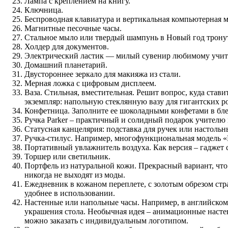
Лампа с креплением на книгу.
Ключница.
Беспроводная клавиатура и вертикальная компьютерная 
Магнитные песочные часы.
Стальное мыло или твердый шампунь в Новый год тронут
Холдер для документов.
Электрический ластик — милый сувенир любимому учит
Домашний планетарий.
Двустороннее зеркало для макияжа из стали.
Мерная ложка с цифровым дисплеем.
Ваза. Стильная, вместительная. Решит вопрос, куда ста
экземпляр: напольную стеклянную вазу для гигантских ро
Конфетница. Заполните ее шоколадными конфетами в бле
Ручка Parker – практичный и солидный подарок учителю
Статусная канцелярия: подставка для ручек или настоль
Ручка-стилус. Например, многофункциональная модель «
Портативный увлажнитель воздуха. Как версия – гаджет с
Торшер или светильник.
Портфель из натуральной кожи. Прекрасный вариант, что 
никогда не выходят из моды.
Ежедневник в кожаном переплете, с золотым обрезом ст
удобнее в использовании.
Настенные или напольные часы. Например, в английском
украшения стола. Необычная идея – анимационные насте
можно заказать с индивидуальным логотипом.