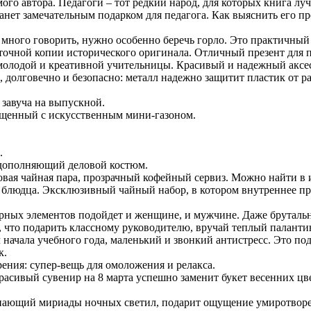
го автора. Педагоги – тот редкий народ, для которых книга лу
танет замечательным подарком для педагога. Как выяснить его 
ного говорить, нужно особенно беречь горло. Это практичный 
точной копии исторического оригинала. Отличный презент для 
молодой и креативной учительницы. Красивый и надежный аксе
, долговечно и безопасно: металл надежно защитит пластик от
 завуча на выпускной.
ещенный с искусственным мини-газоном.
.
 дополняющий деловой костюм.
ровая чайная пара, прозрачный кофейный сервиз. Можно найти в
блюдца. Эксклюзивный чайный набор, в котором внутреннее пр
урных элементов подойдет и женщине, и мужчине. Даже брутальн
 что подарить классному руководителю, вручай теплый палантин.
начала учебного года, маленький и звонкий антистресс. Это по
к.
ения: супер-вещь для омоложения и релакса.
расивый сувенир на 8 марта успешно заменит букет весенних цв
ыпающий мириады ночных светил, подарит ощущение умиротворе