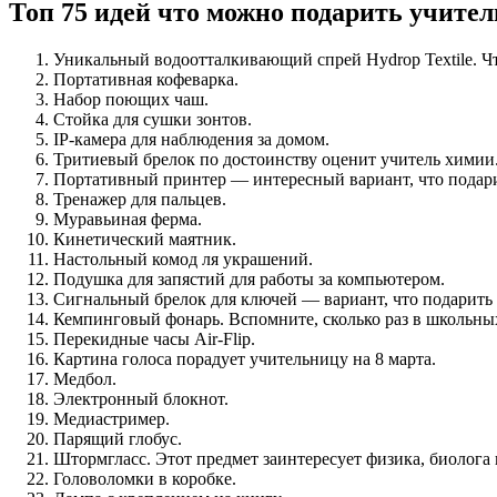
Топ 75 идей что можно подарить учите
Уникальный водоотталкивающий спрей Hydrop Textile. Что
Портативная кофеварка.
Набор поющих чаш.
Стойка для сушки зонтов.
IP-камера для наблюдения за домом.
Тритиевый брелок по достоинству оценит учитель химии
Портативный принтер — интересный вариант, что подарит
Тренажер для пальцев.
Муравьиная ферма.
Кинетический маятник.
Настольный комод ля украшений.
Подушка для запястий для работы за компьютером.
Сигнальный брелок для ключей — вариант, что подарить 
Кемпинговый фонарь. Вспомните, сколько раз в школьны
Перекидные часы Air-Flip.
Картина голоса порадует учительницу на 8 марта.
Медбол.
Электронный блокнот.
Медиастример.
Парящий глобус.
Штормгласс. Этот предмет заинтересует физика, биолога 
Головоломки в коробке.