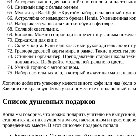
Авторское кашпо для растений: настенное или настольное
Снежный шар с белым оленем.
Мультитул Backlight. «Крутой» набор, оснащенный нужн
Астролябия от немецкого бренда Hemis. Уменьшенная коп
Набор аксессуаров для чистки обуви в футляре.
Соляной светильник.
Бинокль. Можно сопроводить презент шутливым пожелан
Держатели для книг.
Скретч-карта. Если ваш классный руководитель любит пут
Гравюра древней карты мира в рамке. Такие презенты л
Стильный органайзер. Преподаватели старой школы техни
понравится. Выбирайте модель нейтрального цвета.
Умный горшок с автополивом.
Набор настольных игр, в который входят шахматы, шашки
Логично добавить упаковку качественного кофе или чая (если 
Заверните в красивую бумагу или поместите в подарочный паке
Список душевных подарков
Когда мы говорим, что можно подарить учителю на выпускной,
становится для них лучшим другом, наставником и просто до
проведённых вместе. В этот списочек подарков попали:
Видеооткрытка
. Материалы для её создания желательно н