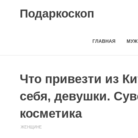
Skip
Подаркоскоп
to
content
Поможем
выбрать
что
ГЛАВНАЯ
МУЖ
подарить
Что привезти из Ки
себя, девушки. Сув
косметика
08.08.2020
ПОДАРЧЕК
ЖЕНЩИНЕ