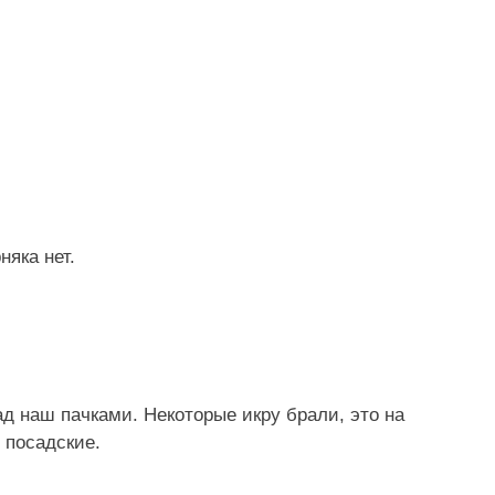
няка нет.
д наш пачками. Некоторые икру брали, это на
 посадские.