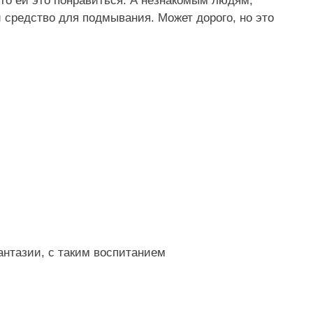
 что ей это понравиться. А незнакомым людям,
 средство для подмывания. Может дорого, но это
фантазии, с таким воспитанием