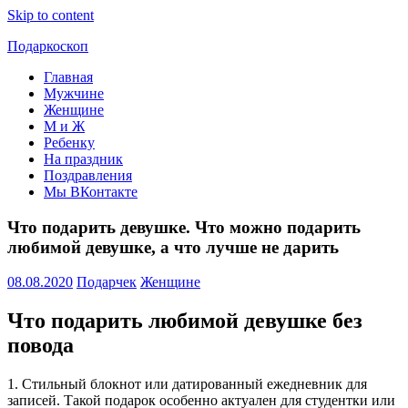
Skip to content
Подаркоскоп
Главная
Поможем
Мужчине
выбрать
Женщине
что
М и Ж
подарить
Ребенку
На праздник
Поздравления
Мы ВКонтакте
Что подарить девушке. Что можно подарить
любимой девушке, а что лучше не дарить
08.08.2020
Подарчек
Женщине
Что подарить любимой девушке без
повода
1. Стильный блокнот или датированный ежедневник для
записей. Такой подарок особенно актуален для студентки или