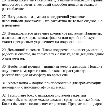
26. Набор ароматных бомбочек для ванны – неплохой вариант
недорогого презента, который способен подарить релакс и
расслабление.
27. Натуральный мармелад в подарочной упаковке с
необычными добавками. Это лакомство не только сладкое, но
и полезное.
28. Неприхотливое цветущее комнатное растение. Например,
изысканная орхидея, нежная фиалка или яркий гибискус
станет прекрасным украшением на подоконнике.
29. Домашний питомец. Такой подарочек принесет умиление,
радость и счастье, но только в тех случаях, если девушка давно
о нем мечтает.
30. Необычный ночник – приятная мелочь для дома. Подарит
ощущение комфорта и спокойствия, создаст уютную и
расслабляющую атмосферу во время сна.
31. Аромалампа – модное приспособление для ароматизации
помещения с помощью эфирных масел.
32. Термо ланч бокс с надежной системой закрытия
отделений, в которые можно сложить сразу несколько блюд.
Боксы бывают с подогревом от розетки. Прекрасный подарок