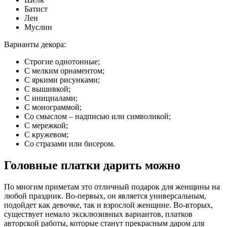
Батист
Лен
Муслин
Варианты декора:
Строгие однотонные;
С мелким орнаментом;
С яркими рисунками;
С вышивкой;
С инициалами;
С монограммой;
Со смыслом – надписью или символикой;
С мережкой;
С кружевом;
Со стразами или бисером.
Головные платки дарить можно
По многим приметам это отличный подарок для женщины на
любой праздник. Во-первых, он является универсальным,
подойдет как девочке, так и взрослой женщине. Во-вторых,
существует немало эксклюзивных вариантов, платков
авторской работы, которые станут прекрасным даром для