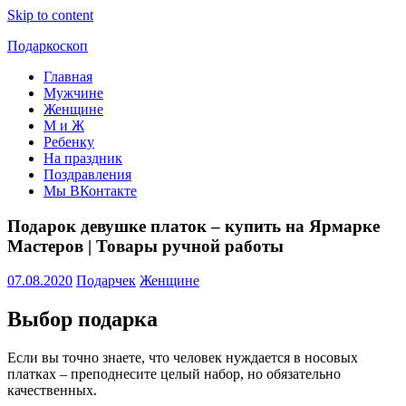
Skip to content
Подаркоскоп
Главная
Поможем
Мужчине
выбрать
Женщине
что
М и Ж
подарить
Ребенку
На праздник
Поздравления
Мы ВКонтакте
Подарок девушке платок – купить на Ярмарке
Мастеров | Товары ручной работы
07.08.2020
Подарчек
Женщине
Выбор подарка
Если вы точно знаете, что человек нуждается в носовых
платках – преподнесите целый набор, но обязательно
качественных.