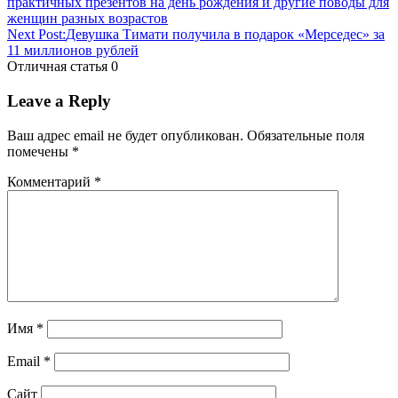
практичных презентов на день рождения и другие поводы для
подарок
женщин разных возрастов
девушке
цена
Next Post:
Девушка Тимати получила в подарок «Мерседес» за
11 миллионов рублей
Отличная статья
0
Leave a Reply
Ваш адрес email не будет опубликован.
Обязательные поля
помечены
*
Комментарий
*
Имя
*
Email
*
Сайт