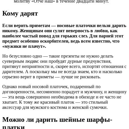
молитву «Отче наш» в течение двадцати минут.
Кому дарят
Если верить приметам — носовые платочки нельзя дарить
никому. Женщинам они сулят неверность в любви, как
наиболее частый повод для горьких слез. Для парней этот
предмет особенно оскорбителен, ведь всем известно, что
«мужики не плачут».
Но безусловно одно — такие презенты не нужно делать
суеверным людям: они пробудят дурные предчувствия,
притянут неприятности и, скорее всего, испортят отношения с
дарителем. А поскольку мы не всегда знаем, кто и насколько
серьезно верит в приметы — лучше не рисковать.
Однако новый носовой платочек, подаренный по
договоренности, несомненно порадует и мужчину, и женщину
— эта вещь совершенно необходима в обиходе и ее часто не
хватает. К тому же красивый платок — это стильный
аксессуар для мужского костюма и женской сумочки.
Можно ли дарить шейные шарфы-
платки