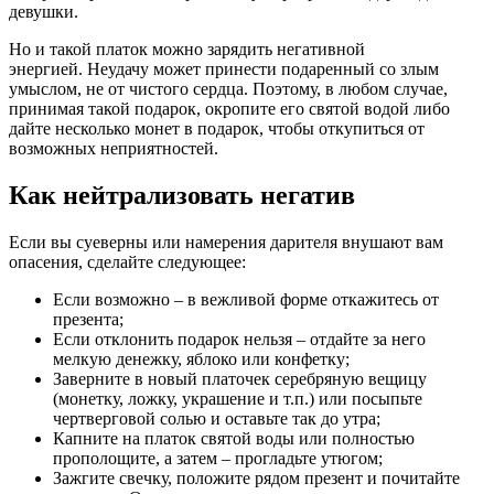
девушки.
Но и такой платок можно зарядить негативной
энергией. Неудачу может принести подаренный со злым
умыслом, не от чистого сердца. Поэтому, в любом случае,
принимая такой подарок, окропите его святой водой либо
дайте несколько монет в подарок, чтобы откупиться от
возможных неприятностей.
Как нейтрализовать негатив
Если вы суеверны или намерения дарителя внушают вам
опасения, сделайте следующее:
Если возможно – в вежливой форме откажитесь от
презента;
Если отклонить подарок нельзя – отдайте за него
мелкую денежку, яблоко или конфетку;
Заверните в новый платочек серебряную вещицу
(монетку, ложку, украшение и т.п.) или посыпьте
чертверговой солью и оставьте так до утра;
Капните на платок святой воды или полностью
прополощите, а затем – прогладьте утюгом;
Зажгите свечку, положите рядом презент и почитайте