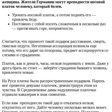
женщина. Жители Германии могут преподнести носовой
платок человеку, который болен.
Уронить носовой платок, а потом поднять его —
привлечь беду.
Постоянно с собой носить сложенным в несколько раз
— притягивать горе, неприятности.
Считается, что принесет такой подарок расставание, смерть,
тяжелые недуги. Негативная ассоциация возникла еще
потому, что его дарят на похороны, предмет ассоциируется со
слезами и страданием.
Платок, как и деньги, часы, нельзя поднимать с земли. Даже у
друга брать не стоит — заберёте страдания бывшего хозяина,
привлечете новые.
На Руси платки были распространенным подарком. Парень
мог привезти девушке платочек, демонстрируя этим их
чувства. В Средневековье дамы надушенные платочки
отдавали кавалерам в знак симпатии.
Если вам преподнесли такой дар и отказаться нельзя,
откупитесь от него. Дайте человеку несколько мелких монет.
Очистить от негатива платок можно и позже. Положите