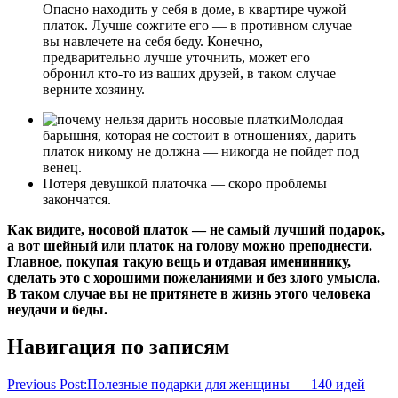
Опасно находить у себя в доме, в квартире чужой
платок. Лучше сожгите его — в противном случае
вы навлечете на себя беду. Конечно,
предварительно лучше уточнить, может его
обронил кто-то из ваших друзей, в таком случае
верните хозяину.
Молодая
барышня, которая не состоит в отношениях, дарить
платок никому не должна — никогда не пойдет под
венец.
Потеря девушкой платочка — скоро проблемы
закончатся.
Как видите, носовой платок — не самый лучший подарок,
а вот шейный или платок на голову можно преподнести.
Главное, покупая такую вещь и отдавая имениннику,
сделать это с хорошими пожеланиями и без злого умысла.
В таком случае вы не притянете в жизнь этого человека
неудачи и беды.
в
Навигация по записям
интернет
магазине
заказать
купить
платок
Previous Post:
Полезные подарки для женщины — 140 идей
в