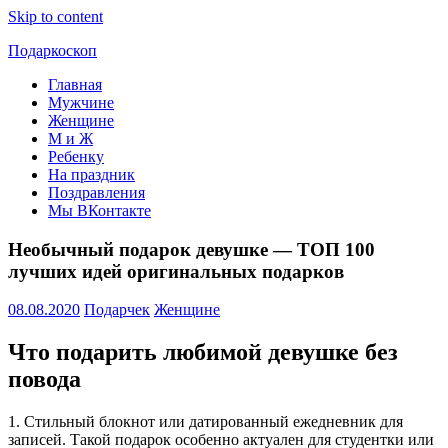
Skip to content
Подаркоскоп
Главная
Поможем
Мужчине
выбрать
Женщине
что
М и Ж
подарить
Ребенку
На праздник
Поздравления
Мы ВКонтакте
Необычный подарок девушке — ТОП 100
лучших идей оригинальных подарков
08.08.2020
Подарчек
Женщине
Что подарить любимой девушке без
повода
1. Стильный блокнот или датированный ежедневник для
записей. Такой подарок особенно актуален для студентки или