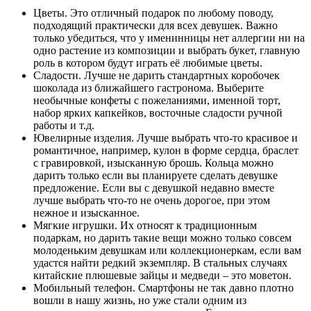
Цветы.
Это отличный подарок по любому поводу,
подходящий практически для всех девушек. Важно
только убедиться, что у именинницы нет аллергии ни на
одно растение из композиции и выбрать букет, главную
роль в котором будут играть её любимые цветы.
Сладости.
Лучше не дарить стандартных коробочек
шоколада из ближайшего гастронома. Выберите
необычные конфеты с пожеланиями, именной торт,
набор ярких капкейков, восточные сладости ручной
работы и т.д.
Ювелирные изделия.
Лучше выбрать что-то красивое и
романтичное, например, кулон в форме сердца, браслет
с гравировкой, изысканную брошь. Кольца можно
дарить только если вы планируете сделать девушке
предложение. Если вы с девушкой недавно вместе
лучше выбрать что-то не очень дорогое, при этом
нежное и изысканное.
Мягкие игрушки.
Их относят к традиционным
подаркам, но дарить такие вещи можно только совсем
молоденьким девушкам или коллекционеркам, если вам
удастся найти редкий экземпляр. В стальных случаях
китайские плюшевые зайцы и медведи – это моветон.
Мобильный телефон.
Смартфоны не так давно плотно
вошли в нашу жизнь, но уже стали одним из