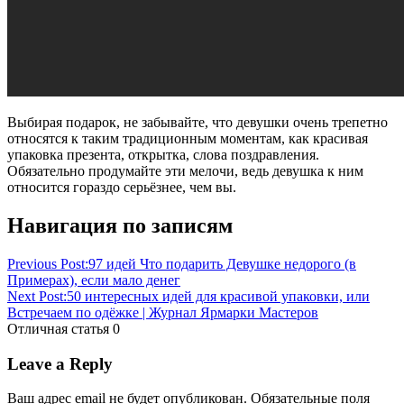
Выбирая подарок, не забывайте, что девушки очень трепетно
относятся к таким традиционным моментам, как красивая
упаковка презента, открытка, слова поздравления.
Обязательно продумайте эти мелочи, ведь девушка к ним
относится гораздо серьёзнее, чем вы.
50
Навигация по записям
лучших
впечатления
девушке
день
рождения
любимой
недорогой
оригинальный
подарков
полезный
Previous Post:
97 идей Что подарить Девушке недорого (в
Примерах), если мало денег
Next Post:
50 интересных идей для красивой упаковки, или
Встречаем по одёжке | Журнал Ярмарки Мастеров
Отличная статья
0
Leave a Reply
Ваш адрес email не будет опубликован.
Обязательные поля