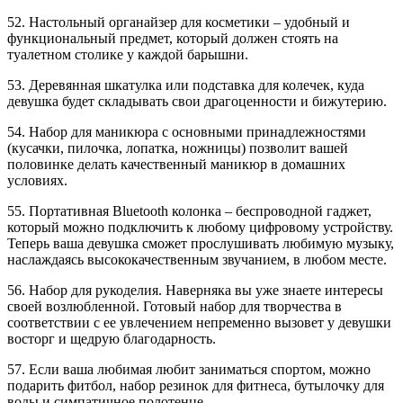
52. Настольный органайзер для косметики – удобный и
функциональный предмет, который должен стоять на
туалетном столике у каждой барышни.
53. Деревянная шкатулка или подставка для колечек, куда
девушка будет складывать свои драгоценности и бижутерию.
54. Набор для маникюра с основными принадлежностями
(кусачки, пилочка, лопатка, ножницы) позволит вашей
половинке делать качественный маникюр в домашних
условиях.
55. Портативная Bluetooth колонка – беспроводной гаджет,
который можно подключить к любому цифровому устройству.
Теперь ваша девушка сможет прослушивать любимую музыку,
наслаждаясь высококачественным звучанием, в любом месте.
56. Набор для рукоделия. Наверняка вы уже знаете интересы
своей возлюбленной. Готовый набор для творчества в
соответствии с ее увлечением непременно вызовет у девушки
восторг и щедрую благодарность.
57. Если ваша любимая любит заниматься спортом, можно
подарить фитбол, набор резинок для фитнеса, бутылочку для
воды и симпатичное полотенце.