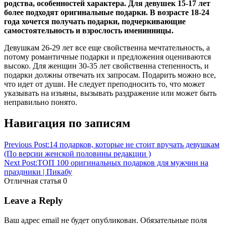
родства, особенностей характера. Для девушек 15-17 лет
более подходят оригинальные подарки. В возрасте 18-24
года хочется получать подарки, подчеркивающие
самостоятельность и взрослость именинницы.
Девушкам 26-29 лет все еще свойственна мечтательность, а
потому романтичные подарки и предложения оцениваются
высоко. Для женщин 30-35 лет свойственна степенность, и
подарки должны отвечать их запросам. Подарить можно все,
что идет от души. Не следует преподносить то, что может
указывать на изъяны, вызывать раздражение или может быть
неправильно понято.
Покупки
Навигация по записям
Статьи
наших
партнеров
Previous Post:
14 подарков, которые не стоит вручать девушкам
(По версии женской половины редакции )
Next Post:
ТОП 100 оригинальных подарков для мужчин на
праздники | Пикабу
Отличная статья
0
Leave a Reply
Ваш адрес email не будет опубликован.
Обязательные поля