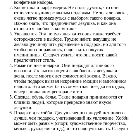
конфетные наборы.
Косметика и парфюмерия. Не стоит думать, что они
относятся к универсальным подаркам. Не зная человека,
очень легко промахнуться с выбором такого подарка.
Важно знать, что предпочитает девушка, и как она
относится вообще к косметике.
Украшения. Эта популярная категория также требует
осторожности в выборе. Трудно найти девушку, не
желающую получить украшение в подарок, но для того
чтобы оно понравилось, надо знать о вкусах
именинницы. Следует узнать, что она носит, какой
предпочитает стиль.
Романтичные подарки. Они подходят для любого
возраста. Их высоко оценит влюбленная девушка и
жена, после многих лет совместной жизни. Важно,
чтобы подарок вызвал искренние эмоции и запомнился
надолго. Это может быть совместная поездка на отдых,
вечер в шикарном ресторане и т.п.
Одежда, обувь, белье. Такие подарки принимаются от
близких людей, которые прекрасно знают вкусы
девушки.
Подарки для хобби. Для увлеченных людей нет ничего
лучше, чем подарок, учитывающий их увлечение. Хобби
может быть разным (спорт, художественное творчество,
музыка, рукоделие и т.д.), и это надо учитывать. Следует