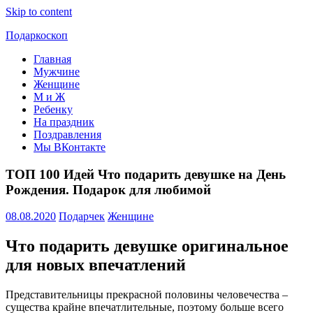
Skip to content
Подаркоскоп
Главная
Поможем
Мужчине
выбрать
Женщине
что
М и Ж
подарить
Ребенку
На праздник
Поздравления
Мы ВКонтакте
ТОП 100 Идей Что подарить девушке на День
Рождения. Подарок для любимой
08.08.2020
Подарчек
Женщине
Что подарить девушке оригинальное
для новых впечатлений
Представительницы прекрасной половины человечества –
существа крайне впечатлительные, поэтому больше всего