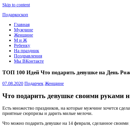
Skip to content
Подаркоскоп
Главная
Поможем
Мужчине
выбрать
Женщине
что
М и Ж
подарить
Ребенку
На праздник
Поздравления
Мы ВКонтакте
ТОП 100 Идей Что подарить девушке на День Ро
07.08.2020
Подарчек
Женщине
Что подарить девушке своими руками н
Есть множество праздников, на которые мужчине хочется сдела
приятные сюрпризы и дарить милые мелочи.
Что можно подарить девушке на 14 февраля, сделанное своими