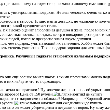
ку, приглашенному на торжество, но мало знающему именинницу.
ятся к универсальным подаркам. Не зная человека, очень легко п
метике.
орожности в выборе. Трудно найти девушку, не желающую получи
 носит, какой предпочитает стиль.
. Их высоко оценит влюбленная девушка и жена, после многих 
совместная поездка на отдых, вечер в шикарном ресторане и т.п
изких людей, которые прекрасно знают вкусы девушки.
чше, чем подарок, учитывающий их увлечение. Хобби может быть
понять степень увлечения. Такие подарки хороши для истинных фа
ктроника. Различные гаджеты становятся желаемым подарко
того они еще больше выигрывают. Такими презентами можно под
но в них найдете что-то подходящее.
ик застал вас врасплох? Ну конечно же, найти способ укрыть люб
е здорово! Цена от 150 рублей.
Где купить
 варианты с надписями на обложке? Например — «Хороший день
0 рублей.
Где купить
, но зато он может уберечь деньги девушки от воров. Ну кому-ж