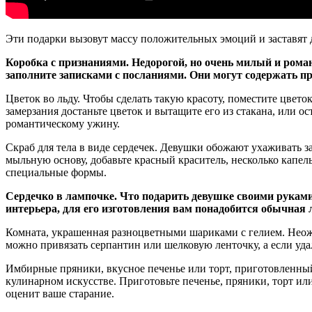
Эти подарки вызовут массу положительных эмоций и заставят 
Коробка с признаниями. Недорогой, но очень милый и рома
заполните записками с посланиями. Они могут содержать п
Цветок во льду. Чтобы сделать такую красоту, поместите цвето
замерзания достаньте цветок и вытащите его из стакана, или о
романтическому ужину.
Скраб для тела в виде сердечек. Девушки обожают ухаживать за
мыльную основу, добавьте красный краситель, несколько капел
специальные формы.
Сердечко в лампочке. Что подарить девушке своими рукам
интерьера, для его изготовления вам понадобится обычная
Комната, украшенная разноцветными шариками с гелием. Неож
можно привязать серпантин или шелковую ленточку, а если уд
Имбирные пряники, вкусное печенье или торт, приготовленный
кулинарном искусстве. Приготовьте печенье, пряники, торт или
оценит ваше старание.