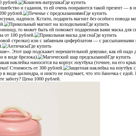
0 рублей.
Где купить
шебство и гадания, то ей очень понравится такой презент — в н
200 рублей.
Где купить
нки, надписи. Кстати, подарить магнит без особого повода мож
й.
Где купить
сонницу, то может быть ей поможет подаренная вами маска для 
а от 100 рублей.
Где купить
совой стрелки) или с забавным циферблатом — с рассыпанными 
й.
Где купить
ше». Этот шар подскажет нерешительной девушке, как ей надо д
н в виде брелока).
Где купить
акая наклейка наносится на корпус ноутбука (точнее, на его кры
тки! Стоимость от 300 рублей.
 виде цилиндра, и никто не подумает, что это баночка с едой. Е
те заботу? Цена 1000 рублей.