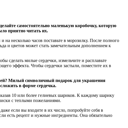
сделайте самостоятельно маленькую коробочку, которую
ыло приятно читать их.
 и на несколько часов поставьте в морозилку. После полного
 льда и цветов может стать замечательным дополнением к
обы сделать милые сердечки, измельчите и расплавьте
ующего эффекта. Чтобы сердечки застыли, поместите их в
к ней? Милый символичный подарок для украшения
 сложить в форме сердечка.
казав 10 или более гелиевых шариков. К каждому шарику
аписки с теплыми пожеланиями.
аже если вы входите в их число, попробуйте себя в
если есть рецепт и нужные ингредиенты. Она обязательно