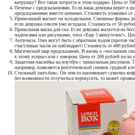
ватрушку? Вот такая хитрость в этом подарке. Цена от 50
Печенье с предсказаниями.
Если ваша девушка верит в вол
предсказаниями вместо начинки. Стоимость упаковки от 
Прикольный магнит на холодильник.
Смешные формы, рису
если девушка совсем уже исхудала. Стоимость от 50 рубле
Прикольная маска для сна.
Если девушка жалуется на бес
надписями или рисунками, типа «Еще 5 минуточек!». Цен
Античасы.
Они могут быть с обратным ходом (против ча
счастливые часов не наблюдают! Стоимость от 400 рубле
Магический шар предсказаний.
И вновь о «посланиях свы
к этому всерьез или с юмором. Цена от 200 рублей (если о
Защитная наклейка на ноутбук с прикольным рисунком.
Т
например, появляется рентгеновский снимок грудной кле
Стильный ланч-бокс.
Он чем-то напоминает сумочку-кофр в
без возможности отлучиться перекусить, то может прояви