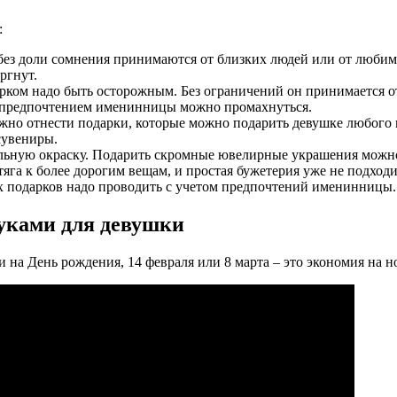
:
без доли сомнения принимаются от близких людей или от любим
ргнут.
рком надо быть осторожным. Без ограничений он принимается от
 с предпочтением именинницы можно промахнуться.
жно отнести подарки, которые можно подарить девушке любого в
сувениры.
льную окраску. Подарить скромные ювелирные украшения можно 
тяга к более дорогим вещам, и простая бужетерия уже не подход
х подарков надо проводить с учетом предпочтений именинницы.
руками для девушки
на День рождения, 14 февраля или 8 марта – это экономия на но