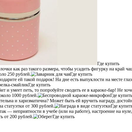
Где купить
очки как раз такого размера, чтобы усадить фигурку на край ча
оло 250 рублей.
Где купить
дарите ей такой подарок! На дне есть выпуклости на месте глаз 
Где купить
т и умеет петь, то попробуйте сводить ее в караоке-бар! Не хоч
около 1000 рублей.
Где купит
тельна и харизматична? Может быть ей вручить награду, достой
 статуэтки от 300 рублей.
Где купит
так — неприятности в учебе (или на работе), настроение на нул
 от 200 рублей.
Где купить