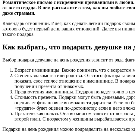
Романтическое письмо с искренними признаниями в любви.
от всего сердца. В нем расскажите о том, как вы любите с
даже стразами.
Календарь отношений. Идея, как сделать легкий подарок свои
которого будет первый день ваших отношений. Далее вы пишит
такого подарка.
Как выбрать, что подарить девушке на
Выбор подарка девушке на день рождения зависит от ряда факт
Возраст именинницы. Важно понимать, что с возрастом м
Степень знакомства или родства. От этого фактора завис
показать свое теплое отношение к имениннице. В подарк
получении презента от знакомых.
Предпочтения именинницы. Подарок попадет точно в цель
Стоимость презента. Подарки могут быть дешевыми, доро
оценивает финансовые возможности дарителя. Если он бог
«трудяги» будет оценен по-достоинству, если в него вл
Практическая польза. Она во многом зависит от возрас
второй план. С возрастом у женщины вырабатывается пра
Подарки на день рождения можно подразделить на несколько к