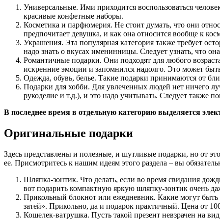
Универсальные. Ими приходится воспользоваться челове
красивые конфетные наборы.
Косметика и парфюмерия. Не стоит думать, что они относ
предпочитает девушка, и как она относится вообще к кос
Украшения. Эта популярная категория также требует ост
надо знать о вкусах именинницы. Следует узнать, что она
Романтичные подарки. Они подходят для любого возраста
искренние эмоции и запомнился надолго. Это может быть 
Одежда, обувь, белье. Такие подарки принимаются от бл
Подарки для хобби. Для увлеченных людей нет ничего лу
рукоделие и т.д.), и это надо учитывать. Следует также 
В последнее время в отдельную категорию выделяется эле
Оригинальные подарки
Здесь представлены и полезные, и шутливые подарки, но от э
ее. Присмотритесь к нашим идеям этого раздела – вы обязатель
Шляпка-зонтик.
Что делать, если во время свидания дожд
вот подарить компактную яркую шляпку-зонтик очень даж
Прикольный блокнот или ежедневник.
Какие могут быть
затей». Прикольно, да и подарок практичный. Цена от 10
Кошелек-ватрушка.
Пусть такой презент невзрачен на вид