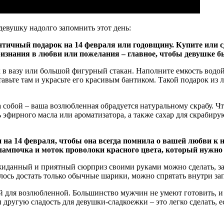
девушку надолго запомнить этот день:
нтичный подарок на 14 февраля или годовщину. Купите или 
ризнания в любви или пожелания – главное, чтобы девушке б
к в вазу или большой фигурный стакан. Наполните емкость водой
ставьте там и украсьте его красивым бантиком. Такой подарок из
 собой – ваша возлюбленная обрадуется натуральному скрабу. Чт
ь эфирного масла или ароматизатора, а также сахар для скрабир
и на 14 февраля, чтобы она всегда помнила о вашей любви 
 лампочка и моток проволоки красного цвета, который нужно
иданный и приятный сюрприз своими руками можно сделать, за
алось достать только обычные шарики, можно спрятать внутри з
 для возлюбленной. Большинство мужчин не умеют готовить, и д
 другую сладость для девушки-сладкоежки – это легко сделать, 