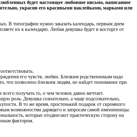
любленных будет настоящее любовное письмо, написанное
стоятельно, украсив его красивыми наклейками, марками или
ых. В типографии нужно заказать календарь, первым днем
яете их к календарю. Любая девушка будет в восторге от
оответствовать.
верждения его чувств, любви. Близким родственникам надо
то, что позволено близким людям, не найдет понимание при
сего получать то, о чем человек давно мечтает.
щую роль. Девушка сознательно, а чаще подсознательно,
купости. В то же время, простенький подарок от скромного
нсовым возможностям дарящего и запросам самой именинницы.
инальность, которые отодвигают практическую сторону на
ажным фактором.