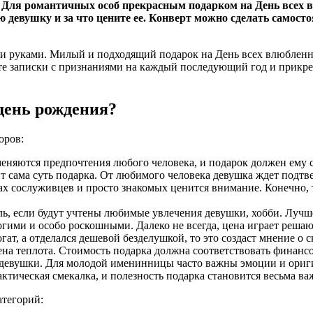
 Для романтичных особ прекрасным подарком на День всех в
вою девушку и за что цените ее. Конверт можно сделать само
ми руками. Милый и подходящий подарок на День всех влюбленн
е записки с признаниями на каждый последующий год и прикрепл
 день рождения?
оров:
еняются предпочтения любого человека, и подарок должен ему с
ит сама суть подарка. От любимого человека девушка ждет подт
ах сослуживцев и просто знакомых ценится внимание. Конечно, 
, если будут учтены любимые увлечения девушки, хобби. Лучше в
гими и особо роскошными. Далеко не всегда, цена играет решаю
ат, а отделался дешевой безделушкой, то это создаст мнение о с
ожена теплота. Стоимость подарка должна соответствовать фина
та девушки. Для молодой именинницы часто важны эмоции и ориг
ктическая смекалка, и полезность подарка становится весьма в
атегорий: