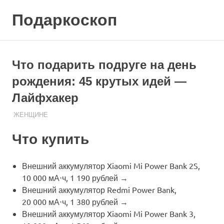
Skip
Подаркоскоп
to
content
Поможем
выбрать
что
Что подарить подруге на день
подарить
рождения: 45 крутых идей —
Лайфхакер
07.08.2020
ПОДАРЧЕК
ЖЕНЩИНЕ
Что купить
Внешний аккумулятор Xiaomi Mi Power Bank 2S,
10 000 мА⋅ч, 1 190 рублей →
Внешний аккумулятор Redmi Power Bank,
20 000 мА⋅ч, 1 380 рублей →
Внешний аккумулятор Xiaomi Mi Power Bank 3,