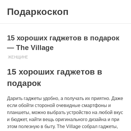
Skip
Подаркоскоп
to
content
Поможем
выбрать
что
15 хороших гаджетов в подарок
подарить
— The Village
07.08.2020
ПОДАРЧЕК
ЖЕНЩИНЕ
15 хороших гаджетов в
подарок
Дарить гаджеты удобно, а получать их приятно. Даже
если обойти стороной очевидные смартфоны и
планшеты, можно выбрать устройство на любой вкус
и бюджет, найти вещь оригинального дизайна и при
этом полезную в быту. The Village собрал гаджеты,