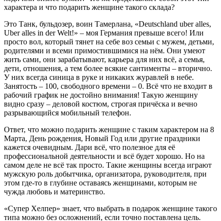
характера и
что подарить женщине
такого склада?
Это Танк, бульдозер, воин Тамерлана, «Deutschland uber alles,
Uber alles in der Welt!» – моя Германия превыше всего! Или
просто вол, который тянет на себе воз семьи с мужем, детьми,
родителями и всеми примостившимися на нём. Они умеют
жить сами, они зарабатывают, карьера для них всё, а семья,
дети, отношения, а тем более всякие сантименты – вторично.
У них всегда синица в руке и никаких журавлей в небе.
Занятость – 100, свободного времени – 0. Всё что не входит в
рабочий график не достойно внимания! Такую женщину
видно сразу – деловой костюм, строгая причёска и вечно
разрывающийся мобильный телефон.
Ответ, что можно подарить женщине с таким характером на 8
Марта, День рождения, Новый Год или другие праздники
кажется очевидным. Дари всё, что полезное для её
профессиональной деятельности и всё будет хорошо. Но на
самом деле не всё так просто. Такие женщины всегда играют
мужскую роль добытчика, организатора, руководителя, при
этом где-то в глубине оставаясь женщинами, которым не
чужда любовь и материнство.
«Супер Хелпер» знает, что выбрать в подарок женщине такого
типа можно без осложнений, если точно поставлена цель.