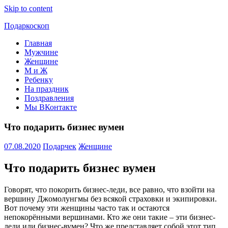
Skip to content
Подаркоскоп
Главная
Поможем
Мужчине
выбрать
Женщине
что
М и Ж
подарить
Ребенку
На праздник
Поздравления
Мы ВКонтакте
Что подарить бизнес вумен
07.08.2020
Подарчек
Женщине
Что подарить бизнес вумен
Говорят, что покорить бизнес-леди, все равно, что взойти на
вершину Джомолунгмы без всякой страховки и экипировки.
Вот почему эти женщины часто так и остаются
непокорёнными вершинами. Кто же они такие – эти бизнес-
леди или бизнес-вумен? Что же представляет собой этот тип