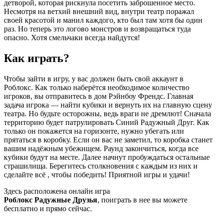
детворой, которая рискнула посетить заброшенное место.
Несмотря на ветхий внешний вид, внутри театр поражал
своей красотой и манил каждого, кто был там хотя бы один
раз. Но теперь это логово монстров и возвращаться туда
опасно. Хотя смельчаки всегда найдутся!
Как играть?
Чтобы зайти в игру, у вас должен быть свой аккаунт в
Роблокс. Как только наберётся необходимое количество
игроков, вы отправитесь в дом Рэйнбоу Френдс. Главная
задача игрока — найти кубики и вернуть их на главную сцену
театра. Но будьте осторожны, ведь враги не дремлют! Сначала
территорию будет патрулировать Синий Радужный Друг. Как
только он покажется на горизонте, нужно убегать или
прятаться в коробку. Если он вас не заметил, то коробка станет
вашим надёжным убежищем. Раунд закончиться, когда все
кубики будут на месте. Далее начнут пробуждаться остальные
страшилища. Берегитесь столкновения с каждым из них и
сделайте всё , чтобы победить! Приятной игры и удачи!
Здесь расположена онлайн игра
Роблокс Радужные Друзья
, поиграть в нее вы можете
бесплатно и прямо сейчас.