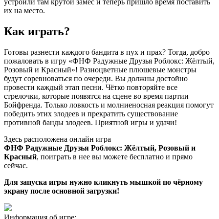
устроили там крутой замес и теперь пришло время поставить
их на место.
Как играть?
Готовы разнести каждого бандита в пух и прах? Тогда, добро
пожаловать в игру «ФНФ Радужные Друзья Роблокс: Жёлтый,
Розовый и Красный»! Разноцветные плюшевые монстры
будут соревноваться по очереди. Вы должны достойно
провести каждый этап песни. Чётко повторяйте все
стрелочки, которые появятся на сцене во время партии
Бойфренда. Только ловкость и молниеносная реакция помогут
победить этих злодеев и прекратить существование
противной банды злодеев. Приятной игры и удачи!
Здесь расположена онлайн игра
ФНФ Радужные Друзья Роблокс: Жёлтый, Розовый и
Красный
, поиграть в нее вы можете бесплатно и прямо
сейчас.
Для запуска игры нужно кликнуть мышкой по чёрному
экрану после основной загрузки!
Информация об игре: