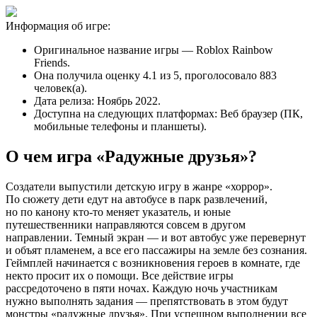
Информация об игре:
Оригинальное название игры — Roblox Rainbow
Friends.
Она получила оценку 4.1 из 5, проголосовало 883
человек(а).
Дата релиза: Ноябрь 2022.
Доступна на следующих платформах: Веб браузер (ПК,
мобильные телефоны и планшеты).
О чем игра «Радужные друзья»?
Создатели выпустили детскую игру в жанре «хоррор».
По сюжету дети едут на автобусе в парк развлечений,
но по канону кто-то меняет указатель, и юные
путешественники направляются совсем в другом
направлении. Темный экран — и вот автобус уже перевернут
и объят пламенем, а все его пассажиры на земле без сознания.
Геймплей начинается с возникновения героев в комнате, где
некто просит их о помощи. Все действие игры
рассредоточено в пяти ночах. Каждую ночь участникам
нужно выполнять задания — препятствовать в этом будут
монстры «радужные друзья». При успешном выполнении все