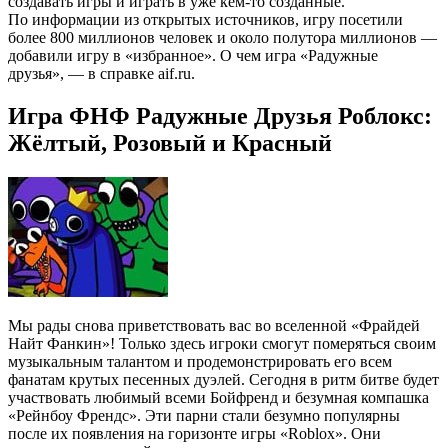
создавать игры и играть в уже кем-то созданные.
По информации из открытых источников, игру посетили
более 800 миллионов человек и около полутора миллионов —
добавили игру в «избранное». О чем игра «Радужные
друзья», — в справке aif.ru.
Игра ФНФ Радужные Друзья Роблокс:
Жёлтый, Розовый и Красный
Мы рады снова приветствовать вас во вселенной «Фрайдей
Найт Фанкин»! Только здесь игроки смогут померяться своим
музыкальным талантом и продемонстрировать его всем
фанатам крутых песенных дуэлей. Сегодня в ритм битве будет
участвовать любимый всеми Бойфренд и безумная компашка
«Рейнбоу Френдс». Эти парни стали безумно популярны
после их появления на горизонте игры «Roblox». Они