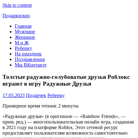
Skip to content
Подаркоскоп
Главная
Поможем
Мужчине
выбрать
Женщине
что
М и Ж
подарить
Ребенку
На праздник
Поздравления
Мы ВКонтакте
Толстые радужно-голубоватые друзья Роблокс
играют в игру Радужные Друзья
17.05.2023
Подарчек
Ребенку
Примерное время чтения: 2 минуты
«Радужные друзья» (в оригинале — «Rainbow Friends», —
прим. ред.) — многопользовательская онлайн игра, созданная
в 2021 году на платформе Roblox. Этот сетевой ресурс
предоставляет пользователям возможность самостоятельно