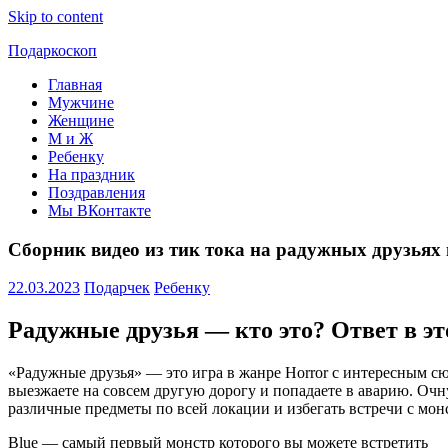
Skip to content
Подаркоскоп
Главная
Поможем
Мужчине
выбрать
Женщине
что
М и Ж
подарить
Ребенку
На праздник
Поздравления
Мы ВКонтакте
Сборник видео из тик тока на радужных друзьях 
22.03.2023
Подарчек
Ребенку
Радужные друзья — кто это? Ответ в эт
«Радужные друзья» — это игра в жанре Horror с интересным сю
выезжаете на совсем другую дорогу и попадаете в аварию. Оч
различные предметы по всей локации и избегать встречи с монс
Blue — самый первый монстр которого вы можете встретить