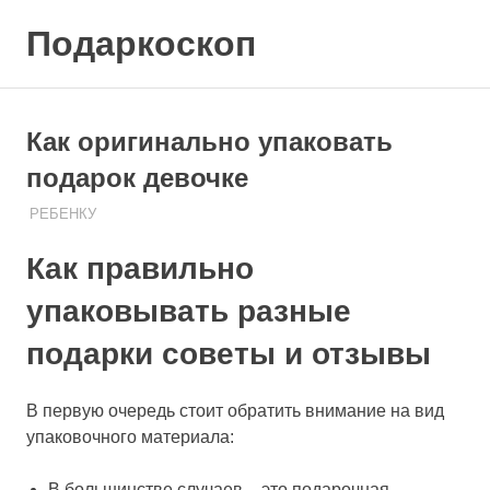
Skip
Подаркоскоп
to
content
Поможем
выбрать
что
Как оригинально упаковать
подарить
подарок девочке
15.09.2019
ПОДАРЧЕК
РЕБЕНКУ
Как правильно
упаковывать разные
подарки советы и отзывы
В первую очередь стоит обратить внимание на вид
упаковочного материала:
В большинстве случаев – это подарочная