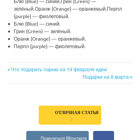
Блю (Blue) — синий.Грин (Green) —
зелёный.Оранж (Orange) — оранжевый.Перпл
(purple) — фиолетовый.
Блю (Blue) — синий.
Грин (Green) — зелёный.
Оранж (Orange) — оранжевый.
Перпл (purple) — фиолетовый.
Previous
Что подарить парню на 14 февраля идеи
Навигация
Post:
Next
Подарки на 8 марта
Post:
по
записям
ОТЛИЧНАЯ СТАТЬЯ
0