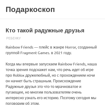
Skip
Подаркоскоп
to
content
Поможем
выбрать
что
Кто такой радужные друзья
подарить
19.03.2023
ПОДАРЧЕК
РЕБЕНКУ
Rainbow Friends — плейс в жанре Horror, созданный
группой Fragment Games. в 2021 году.
Когда мы впервые запускаем Rainbow Friends, наша
точка зрения подскажет нам, что речь идет об игре
про Roblox дружелюбный, но с прохождением ночи
он начнет быть страшным. Происхождение
Радужные друзья это что-то мрачноватое и
пугающее, но многим пользователям очень
интересно узнать его историю. Поэтому сегодня мы
поговорим об этом.