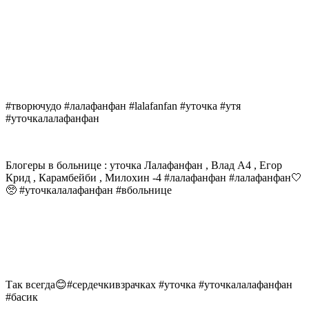
#творючудо #лалафанфан #lalafanfan #уточка #утя
#уточкалалафанфан
Блогеры в больнице : уточка Лалафанфан , Влад А4 , Егор
Крид , Карамбейби , Милохин -4 #лалафанфан #лалафанфан🤍
🥺 #уточкалалафанфан #вбольнице
Так всегда😊#сердечкивзрачках #уточка #уточкалалафанфан
#басик