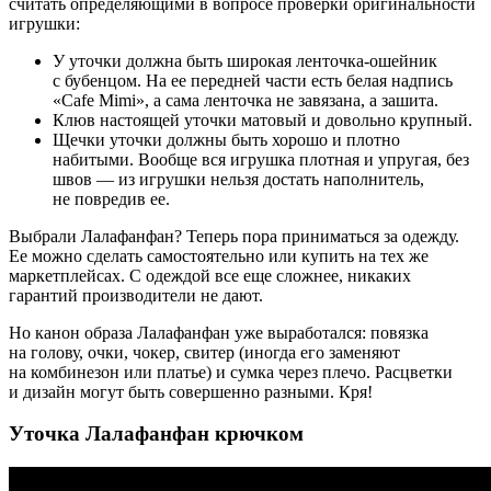
считать определяющими в вопросе проверки оригинальности
игрушки:
У уточки должна быть широкая ленточка-ошейник
с бубенцом. На ее передней части есть белая надпись
«Cafe Mimi», а сама ленточка не завязана, а зашита.
Клюв настоящей уточки матовый и довольно крупный.
Щечки уточки должны быть хорошо и плотно
набитыми. Вообще вся игрушка плотная и упругая, без
швов — из игрушки нельзя достать наполнитель,
не повредив ее.
Выбрали Лалафанфан? Теперь пора приниматься за одежду.
Ее можно сделать самостоятельно или купить на тех же
маркетплейсах. С одеждой все еще сложнее, никаких
гарантий производители не дают.
Но канон образа Лалафанфан уже выработался: повязка
на голову, очки, чокер, свитер (иногда его заменяют
на комбинезон или платье) и сумка через плечо. Расцветки
и дизайн могут быть совершенно разными. Кря!
Уточка Лалафанфан крючком