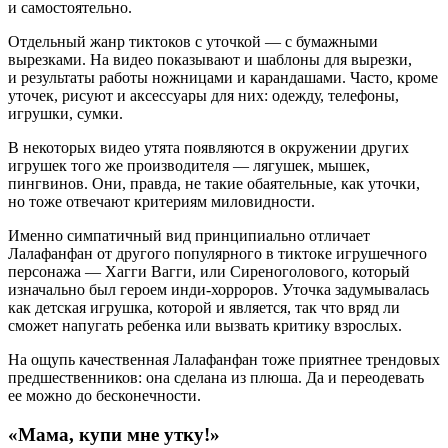
и самостоятельно.
Отдельный жанр тиктоков с уточкой — с бумажными
вырезками. На видео показывают и шаблоны для вырезки,
и результаты работы ножницами и карандашами. Часто, кроме
уточек, рисуют и аксессуары для них: одежду, телефоны,
игрушки, сумки.
В некоторых видео утята появляются в окружении других
игрушек того же производителя — лягушек, мышек,
пингвинов. Они, правда, не такие обаятельные, как уточки,
но тоже отвечают критериям миловидности.
Именно симпатичный вид принципиально отличает
Лалафанфан от другого популярного в тиктоке игрушечного
персонажа — Хагги Вагги, или Сиреноголового, который
изначально был героем инди-хорроров. Уточка задумывалась
как детская игрушка, которой и является, так что вряд ли
сможет напугать ребенка или вызвать критику взрослых.
На ощупь качественная Лалафанфан тоже приятнее трендовых
предшественников: она сделана из плюша. Да и переодевать
ее можно до бесконечности.
«Мама, купи мне утку!»