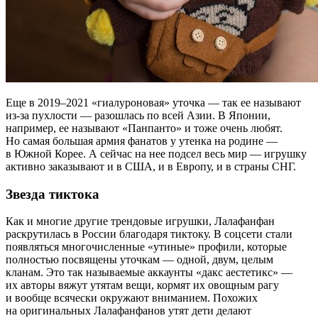
Еще в 2019–2021 «гиалуроновая» уточка — так ее называют
из-за пухлости — разошлась по всей Азии. В Японии,
например, ее называют «Панпанто» и тоже очень любят.
Но самая большая армия фанатов у утенка на родине —
в Южной Корее. А сейчас на нее подсел весь мир — игрушку
активно заказывают и в США, и в Европу, и в страны СНГ.
Звезда тиктока
Как и многие другие трендовые игрушки, Лалафанфан
раскрутилась в России благодаря тиктоку. В соцсети стали
появляться многочисленные «утиные» профили, которые
полностью посвящены уточкам — одной, двум, целым
кланам. Это так называемые аккаунты «дакс аестетикс» —
их авторы вяжут утятам вещи, кормят их овощным рагу
и вообще всячески окружают вниманием. Похожих
на оригинальных Лалафанфанов утят дети делают