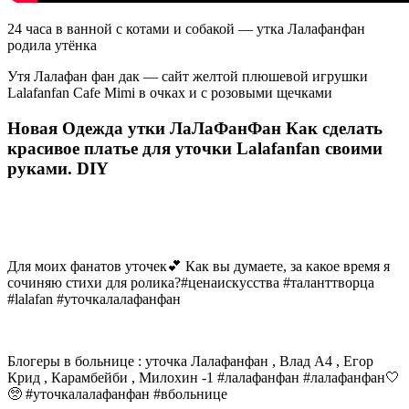
24 часа в ванной с котами и собакой — утка Лалафанфан
родила утёнка
Утя Лалафан фан дак — сайт желтой плюшевой игрушки
Lalafanfan Cafe Mimi в очках и с розовыми щечками
Новая Одежда утки ЛаЛаФанФан Как сделать
красивое платье для уточки Lalafanfan своими
руками. DIY
Для моих фанатов уточек💕 Как вы думаете, за какое время я
сочиняю стихи для ролика?#ценаискусства #таланттворца
#lalafan #уточкалалафанфан
Блогеры в больнице : уточка Лалафанфан , Влад А4 , Егор
Крид , Карамбейби , Милохин -1 #лалафанфан #лалафанфан🤍
🥺 #уточкалалафанфан #вбольнице