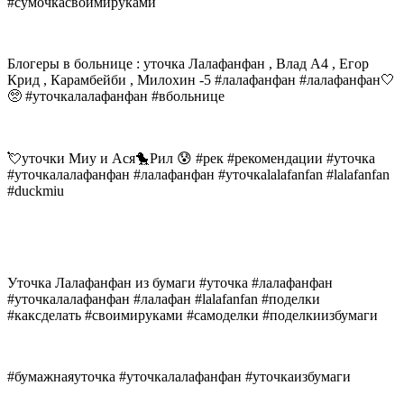
#сумочкасвоимируками
Блогеры в больнице : уточка Лалафанфан , Влад А4 , Егор
Крид , Карамбейби , Милохин -5 #лалафанфан #лалафанфан🤍
🥺 #уточкалалафанфан #вбольнице
💘уточки Миу и Ася🐤Рил 😰 #рек #рекомендации #уточка
#уточкалалафанфан #лалафанфан #уточкаlalafanfan #lalafanfan
#duckmiu
Уточка Лалафанфан из бумаги #уточка #лалафанфан
#уточкалалафанфан #лалафан #lalafanfan #поделки
#каксделать #своимируками #самоделки #поделкиизбумаги
#бумажнаяуточка #уточкалалафанфан #уточкаизбумаги