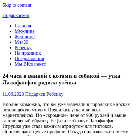
Skip to content
Подаркоскоп
Главная
Поможем
Мужчине
выбрать
Женщине
что
М и Ж
подарить
Ребенку
На праздник
Поздравления
Мы ВКонтакте
24 часа в ванной с котами и собакой — утка
Лалафанфан родила утёнка
11.06.2023
Подарчек
Ребенку
Вполне возможно, что вы уже замечали в городских киосках
розовощекую уточку. Появилась утка и во всех
маркетплейсах. По «скромной» цене от 900 рублей и выше
за плюшевый образец. Ее (или его) зовут Лалафанфан.
Игрушка уже стала важным атрибутом для тиктоков,
ей посвящают целые профили. Откуда она взялась и почему