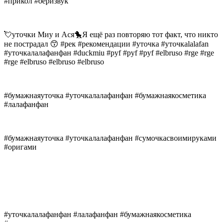
#прикол #беризвук
💘уточки Миу и Ася🐤Я ещё раз повторяю тот факт, что никто
не пострадал 😙 #рек #рекомендации #уточка #уточкаlalafan
#уточкалалафанфан #duckmiu #pyf #pyf #pyf #elbruso #rge #rge
#rge #elbruso #elbruso #elbruso
#бумажнаяуточка #уточкалалафанфан #бумажнаякосметика
#лалафанфан
#бумажнаяуточка #уточкалалафанфан #сумочкасвоимируками
#оригами
#уточкалалафанфан #лалафанфан #бумажнаякосметика