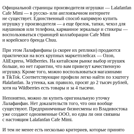
Официальной страницы производителя игрушки — Lalafanfan
Cafe Mimi — в русско- или англоязычном интернете
не существует. Единственный способ напрямую купить
игрушку у производителя — а еще брелок, тапки, чехол для
наушников или телефона, карманное зеркальце и стикеры —
воспользоваться страницей коллаборации Cafe Mimi
и корейского бренда Chuu.
При этом Лалафанфаны (а скорее их реплики) продаются
практически на всех крупных маркетплейсах — Ozon,
AliExpress, Wildberries. На китайском рынке выбор игрушек
больше, но нет гарантии, что вам привезут качественную
игрушку. Кроме того, можно воспользоваться магазинами
в TikTok. Соответствующие профили легко найти по хэштегу
#lalafanfan. За утенка, как правило, просят до 2 тысяч рублей,
хотя на Wildberries есть товары и за 4 тысячи.
Непонятно, можно ли купить оригинальную уточку
Лалафанфан. Нет доказательств того, что они вообще
существуют. Предприимчивые бизнесмены из Владивостока
уже создают одноименные ООО, но едва ли они связаны
с настоящим Lalafanfan Cafe Mimi.
И тем не менее есть несколько критериев, которые принято