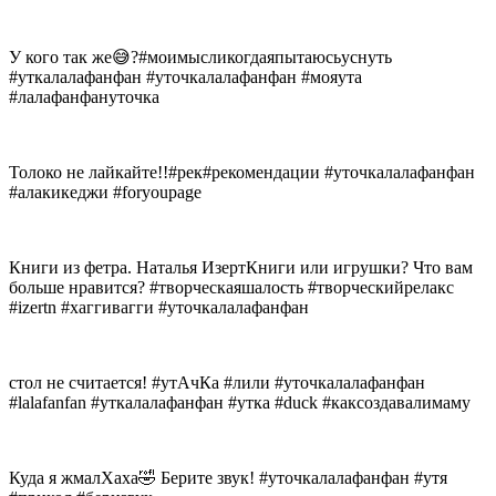
У кого так же😅?#моимысликогдаяпытаюсьуснуть
#уткалалафанфан #уточкалалафанфан #мояута
#лалафанфануточка
Толоко не лайкайте!!#рек#рекомендации #уточкалалафанфан
#алакикеджи #foryoupage
Книги из фетра. Наталья ИзертКниги или игрушки? Что вам
больше нравится? #творческаяшалость #творческийрелакс
#izertn #хаггивагги #уточкалалафанфан
стол не считается! #утАчКа #лили #уточкалалафанфан
#lalafanfan #уткалалафанфан #утка #duck #каксоздавалимаму
Куда я жмалХаха🤣 Берите звук! #уточкалалафанфан #утя