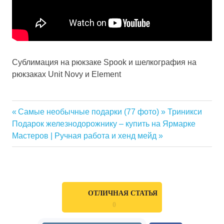
Сублимация на рюкзаке Spook и шелкография на
рюкзаках Unit Novy и Element
Балашиха
Previous
Самые необычные подарки (77 фото) » Триникси
купить
Навигация
Next
Подарок железнодорожнику – купить на Ярмарке
Post:
упаковку
Post:
Мастеров | Ручная работа и хенд мейд
по
подарочную
продажа
записям
оптом
упаковок
подарочных
ОТЛИЧНАЯ СТАТЬЯ
упаковки
0
подарочные