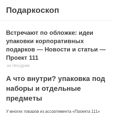
Skip
Подаркоскоп
to
content
Поможем
выбрать
что
Встречают по обложке: идеи
подарить
упаковки корпоративных
подарков — Новости и статьи —
Проект 111
НА ПРАЗДНИК
06.08.2020
ПОДАРЧЕК
А что внутри? упаковка под
наборы и отдельные
предметы
У многих товаров из ассортимента «Проекта 111»