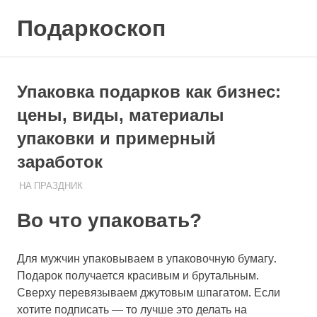
Skip
Подаркоскоп
to
content
Поможем
выбрать
что
Упаковка подарков как бизнес:
подарить
цены, виды, материалы
упаковки и примерный
заработок
05.08.2020
ПОДАРЧЕК
НА ПРАЗДНИК
Во что упаковать?
Для мужчин упаковываем в упаковочную бумагу.
Подарок получается красивым и брутальным.
Сверху перевязываем джутовым шпагатом. Если
хотите подписать — то лучше это делать на