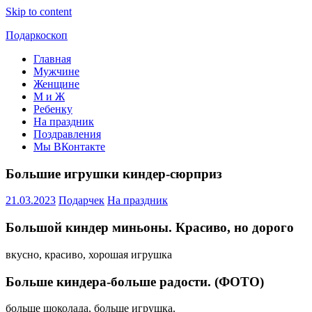
Skip to content
Подаркоскоп
Главная
Поможем
Мужчине
выбрать
Женщине
что
М и Ж
подарить
Ребенку
На праздник
Поздравления
Мы ВКонтакте
Большие игрушки киндер-сюрприз
21.03.2023
Подарчек
На праздник
Большой киндер миньоны. Красиво, но дорого
вкусно, красиво, хорошая игрушка
Больше киндера-больше радости. (ФОТО)
больше шоколада, больше игрушка.