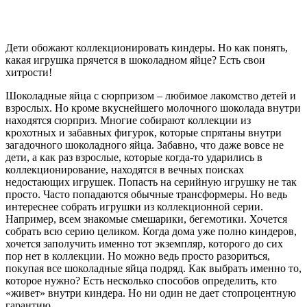
Дети обожают коллекционировать киндеры. Но как понять,
какая игрушка прячется в шоколадном яйце? Есть свои
хитрости!
Шоколадные яйца с сюрпризом – любимое лакомство детей и
взрослых. Но кроме вкуснейшего молочного шоколада внутри
находятся сюрприз. Многие собирают коллекции из
крохотных и забавных фигурок, которые спрятаны внутри
загадочного шоколадного яйца. Забавно, что даже вовсе не
дети, а как раз взрослые, которые когда-то ударились в
коллекционирование, находятся в вечных поисках
недостающих игрушек. Попасть на серийную игрушку не так
просто. Часто попадаются обычные трансформеры. Но ведь
интереснее собрать игрушки из коллекционной серии.
Например, всем знакомые смешарики, бегемотики. Хочется
собрать всю серию целиком. Когда дома уже полно киндеров,
хочется заполучить именно тот экземпляр, которого до сих
пор нет в коллекции. Но можно ведь просто разориться,
покупая все шоколадные яйца подряд. Как выбрать именно то,
которое нужно? Есть несколько способов определить, кто
«живет» внутри киндера. Но ни один не дает стопроцентную
гарантию.