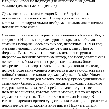
Игрушки Kinder не подходят для использования детьми
младше трех лет (мелкие детали).
Для многих родителей сегодня Kinder Surprise — это
ностальгия по девяностым. Это идея для необычной
коллекции, которую можно необременительно для кошелька
пополнять всю жизнь.
Сначала — немного истории этого семейного бизнеса. Когда-
то давно в Италии, в городе Турин, открылась небольшая
семейная пекарня. Здесь пекли хлеб, пирожные. В 1930 году
магазин перешел по наследству от отца к сыну Пьетро
Ферреро. В этот момент и началась история игрушки.
Ферреро — великий экспериментатор, его исследовательская
деятельность была связана с рецептами сладких блюд, и
вскоре пекарня превратилась в настоящую кондитерскую, а
потом (после вынужденного переезда в другую область из-за
войны) появилась и кондитерская фабрика в Альбе. Микеле,
сын Пьетро, ненавидел молоко, поэтому, присоединившись к
семейному бизнесу, решил производить шоколад с высоким
содержанием молока, чтобы ребенок мог получить все
полезные вещества, которые есть в молоке, и в то же время
сделать его вкусным. Так появился шоколад Киндер. В
Италии с древних времен существовала традиция — родители
пекли для детей сладости в виде яиц на Пасху и прятали