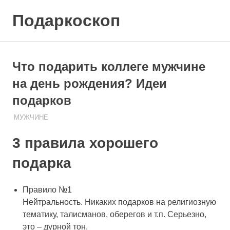
Skip
Подаркоскоп
to
content
Поможем
выбрать
что
Что подарить коллеге мужчине
подарить
на день рождения? Идеи
подарков
13.09.2019
ПОДАРЧЕК
МУЖЧИНЕ
3 правила хорошего
подарка
Правило №1
Нейтральность. Никаких подарков на религиозную
тематику, талисманов, оберегов и т.п. Серьезно,
это – дурной тон.