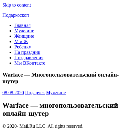
Skip to content
Подаркоскоп
Главная
Поможем
Мужчине
выбрать
Женщине
что
М и Ж
подарить
Ребенку
На праздник
Поздравления
Мы ВКонтакте
Warface — Многопользовательский онлайн-
шутер
08.08.2020
Подарчек
Мужчине
Warface — многопользовательский
онлайн-шутер
© 2020- Mail.Ru LLC. All rights reserved.