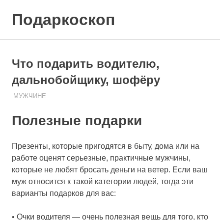
Skip
Подаркоскоп
to
content
Поможем
выбрать
что
Что подарить водителю,
подарить
дальнобойщику, шофёру
МУЖЧИНЕ
07.08.2020
ПОДАРЧЕК
Полезные подарки
Презенты, которые пригодятся в быту, дома или на
работе оценят серьезные, практичные мужчины,
которые не любят бросать деньги на ветер. Если ваш
муж относится к такой категории людей, тогда эти
варианты подарков для вас:
• Очки водителя — очень полезная вещь для того, кто