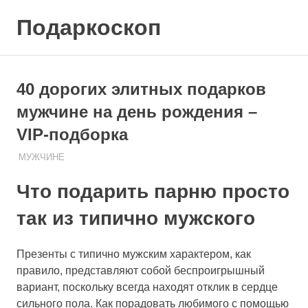
Skip
Подаркоскоп
to
content
Поможем
выбрать
что
40 дорогих элитных подарков
подарить
мужчине на день рождения –
VIP-подборка
МУЖЧИНЕ
08.08.2020
ПОДАРЧЕК
Что подарить парню просто
так из типично мужского
Презенты с типично мужским характером, как
правило, представляют собой беспроигрышный
вариант, поскольку всегда находят отклик в сердце
сильного пола. Как порадовать любимого с помощью