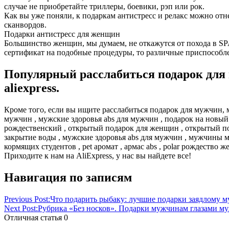
случае не приобретайте триллеры, боевики, рэп или рок.
Как вы уже поняли, к подаркам антистресс и релакс можно отне
сканвордов.
Подарки антистресс для женщин
Большинство женщин, мы думаем, не откажутся от похода в SPA
сертификат на подобные процедуры, то различные приспособл
Популярный расслабиться подарок для 
aliexpress.
Кроме того, если вы ищите расслабиться подарок для мужчин,
мужчин , мужские здоровья abs для мужчин , подарок на новы
рождественский , открытый подарок для женщин , открытый по
закрытие воды , мужские здоровья abs для мужчин , мужчины 
кормящих студентов , pet аромат , армас abs , polar рождество 
Приходите к нам на AliExpress, у нас вы найдете все!
Навигация по записям
Previous Post:
Что подарить рыбаку: лучшие подарки заядлому 
Next Post:
Рубрика «Без носков». Подарки мужчинам глазами му
Отличная статья
0