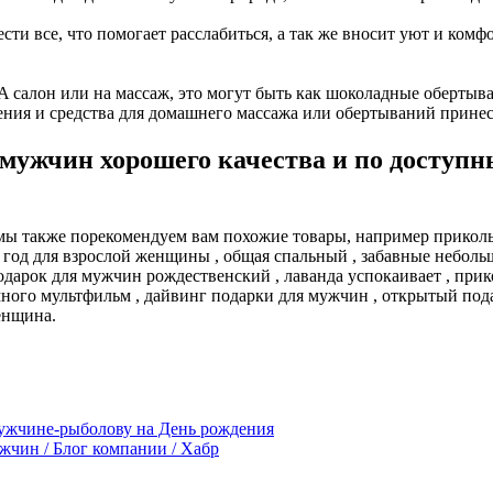
сти все, что помогает расслабиться, а так же вносит уют и комф
 салон или на массаж, это могут быть как шоколадные обертыван
ения и средства для домашнего массажа или обертываний прине
мужчин хорошего качества и по доступн
 мы также порекомендуем вам похожие товары, например прикол
й год для взрослой женщины , общая спальный , забавные небол
дарок для мужчин рождественский , лаванда успокаивает , при
много мультфильм , дайвинг подарки для мужчин , открытый под
женщина.
мужчине-рыболову на День рождения
жчин / Блог компании / Хабр