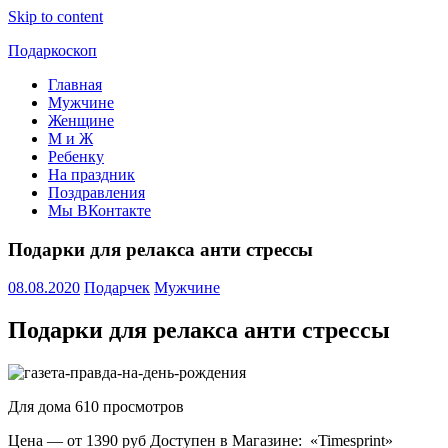
Skip to content
Подаркоскоп
Главная
Поможем
Мужчине
выбрать
Женщине
что
М и Ж
подарить
Ребенку
На праздник
Поздравления
Мы ВКонтакте
Подарки для релакса анти стрессы
08.08.2020
Подарчек
Мужчине
Подарки для релакса анти стрессы
Для дома
610 просмотров
Цена — от 1390 руб Доступен в Магазине: «Timesprint»