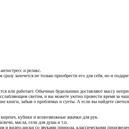
»
антистресс и релакс.
 сразу захочется не только приобрести его для себя, но и подари
ится или работает. Обычные будильники доставляют массу непри
слабляющим светом, и вы можете уютно провести время за чашк
ие книги, забыв о проблемах и суеты. А если вы найдете свети
 кирпич, кубики и всевозможные жвачки для рук.
вечи, масла, гели для душа и т.п.
м и видео-диски со звуками природа, классическими произведе