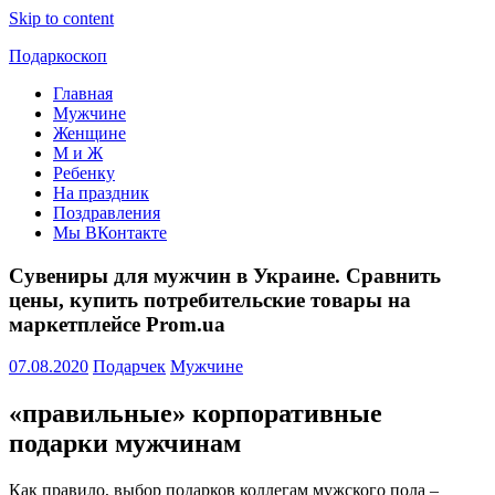
Skip to content
Подаркоскоп
Главная
Поможем
Мужчине
выбрать
Женщине
что
М и Ж
подарить
Ребенку
На праздник
Поздравления
Мы ВКонтакте
Сувениры для мужчин в Украине. Сравнить
цены, купить потребительские товары на
маркетплейсе Prom.ua
07.08.2020
Подарчек
Мужчине
«правильные» корпоративные
подарки мужчинам
Как правило, выбор подарков коллегам мужского пола –