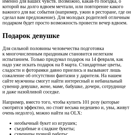
именно для ваших чувств. Возможно, какая-то поездка, о
которой вы долго вдвоем мечтали, или повторение какого
важного для вас события (например, ужин в ресторане, где он
сделал вам предложение). Для молодых родителей отличным
подарком будет просто возможность провести вечер вдвоем.
Подарок девушке
Для сильной половины человечества подготовка
к многочисленным праздникам становится нелегким
испытанием. Только придумал подарок на 14 февраля, как
надо уже искать подарок на 8 марта. Стандартные цветы,
сладости и фоторамки давно приелись и вызывают лишь
сожаление об отсутствии фантазии у дарителя. На нашем
сайте мужчины смогут найти интересный и небанальный
сувенир девушке, жене, маме, бабушке, дочери, сотруднице
и даже назойливой соседке.
Например, вместо того, чтобы купить 101 розу (которые
смотрятся эффектно, но стоят весьма недешево и, увы, живут
очень недолго), можно найти на OLX:
необычный букет из игрушек;
съедобные и сладкие букеты;
сувениры ручной работы;