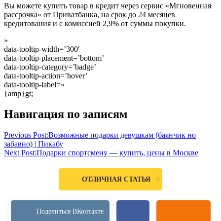
Вы можете купить товар в кредит через сервис «Мгновенная
рассрочка» от Приватбанка, на срок до 24 месяцев
кредитования и с комиссией 2,9% от суммы покупки.
»
data-tooltip-width=’300′
data-tooltip-placement=’bottom’
data-tooltip-category=’badge’
data-tooltip-action=’hover’
data-tooltip-label=»
{amp}gt;
добавить
Навигация по записям
каталог
Киев
подарок
мужчине
на
Previous Post:
Возможные подарки девушкам (баянчик но
юбилей
поиск
предложение
разместить
товары
украина
услуги
цен
забавно) | Пикабу
Next Post:
Подарки спортсмену — купить, цены в Москве
0
ОТЛИЧНАЯ СТАТЬЯ