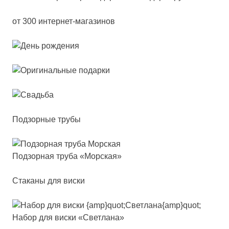
от 300 интернет-магазинов
Подзорные трубы
Под­зор­ная тру­ба «Мор­ская»
Стаканы для виски
Набор для виc­ки «Свет­ла­на»