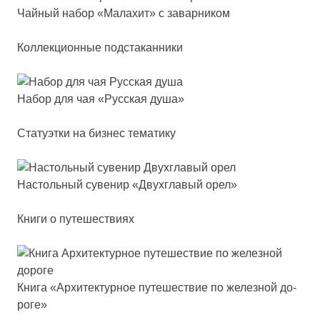
Чай­ный на­бор «Мала­хит» c за­вар­ни­ком
Коллекционные подстаканники
Набор для чая «Рус­ская ду­ша»
Статуэтки на бизнес тематику
Нас­толь­ный су­ве­нир «Двух­гла­вый орел»
Книги о путешествиях
Кни­га «Архи­тек­тур­ное пу­те­шес­твие по же­лез­ной до­
ро­ге»