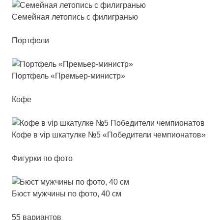
Семей­ная ле­то­пись с фи­лиг­ранью
Портфели
Пор­тфель «Премь­ер-ми­нистр»
Кофе
Кофе в vip шка­тул­ке №5 «Побе­ди­те­ли чем­пи­она­тов»
Фигурки по фото
Бюст муж­чи­ны по фо­то, 40 см
55 вариантов