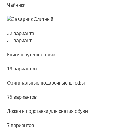
Чайники
32 варианта
31 вариант
Кни­ги о пу­те­шес­тви­ях
19 вариантов
Ори­ги­наль­ные по­да­роч­ные што­фы
75 вариантов
Лож­ки и под­став­ки для сня­тия обу­ви
7 вариантов