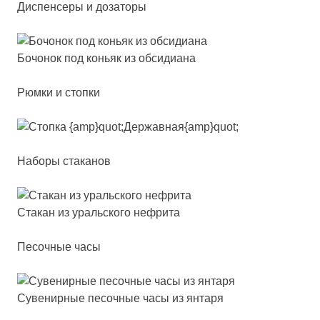
Диспенсеры и дозаторы
Бочо­нок под конь­як из об­си­ди­ана
Рюмки и стопки
Наборы стаканов
Ста­кан из ураль­ско­го неф­ри­та
Песочные часы
Суве­нир­ные пе­соч­ные ча­сы из ян­та­ря