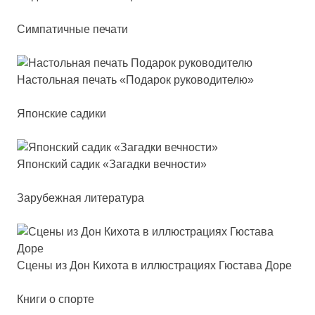
Симпатичные печати
Нас­толь­ная пе­чать «Пода­рок ру­ко­во­ди­те­лю»
Японские садики
Япон­ский са­дик «Загад­ки веч­нос­ти»
Зарубежная литература
Сце­ны из Дон Кихо­та в ил­люс­тра­ци­ях Гюс­та­ва Доре
Книги о спорте