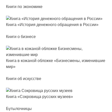
Книги по экономике
Кни­га «Исто­рия де­неж­но­го об­ра­ще­ния в Рос­сии»
Книги о бизнесе
Кни­га в ко­жа­ной об­лож­ке «Биз­нес­ме­ны, из­ме­нив­шие
мир»
Книги об искусстве
Кни­га «Сок­ро­ви­ща рус­ских му­зе­ев»
Бутылочницы