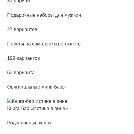
31 вариант
Пода­роч­ные на­бо­ры для муж­чин
27 вариантов
Поле­ты на са­мо­ле­те и вер­то­ле­те
199 вариантов
63 варианта
Оригинальные мини-бары
Кни­га-бар «Исти­на в ви­не»
Родословные книги