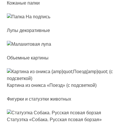
Кожаные папки
Лупы декоративные
Объемные картины
Кар­ти­на из оник­са «Поезд» (с под­свет­кой)
Фигурки и статуэтки животных
Ста­ту­эт­ка «Соба­ка. Рус­ская псо­вая бор­зая»