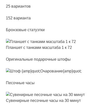
25 вариантов
152 варианта
Бронзовые статуэтки
План­шет с тан­ка­ми мас­шта­ба 1 к 72
Оригинальные подарочные штофы
Песочные часы
Суве­нир­ные пе­соч­ные ча­сы на 30 ми­нут