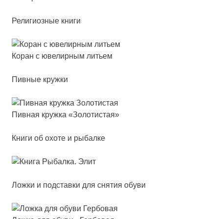
Религиозные книги
Коран с юве­лир­ным лить­ем
Пивные кружки
Пив­ная круж­ка «Золо­тис­тая»
Книги об охоте и рыбалке
Ложки и подставки для снятия обуви