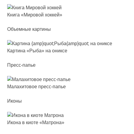
Кни­га «Миро­вой хок­кей»
Объемные картины
Кар­ти­на «Рыба» на оник­се
Пресс-папье
Мала­хи­то­вое пресс-папье
Иконы
Ико­на в ки­оте «Мат­ро­на»