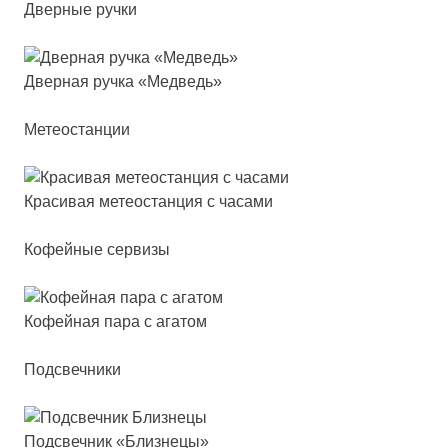
Дверные ручки
Двер­ная руч­ка «Мед­ведь»
Метеостанции
Кра­си­вая ме­те­ос­тан­ция с ча­са­ми
Кофейные сервизы
Кофей­ная па­ра с ага­том
Подсвечники
Под­свеч­ник «Близ­не­цы»