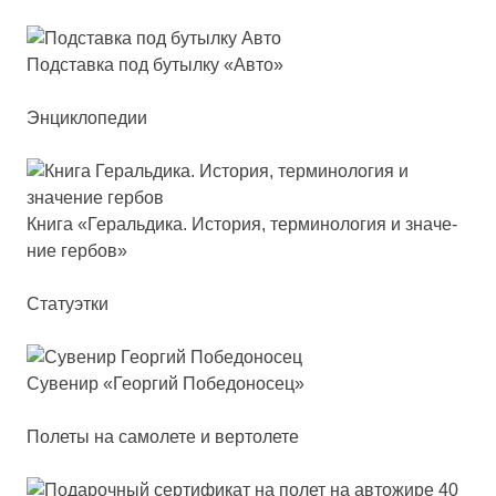
Под­став­ка под бу­тыл­ку «Авто»
Энциклопедии
Кни­га «Гераль­ди­ка. Исто­рия, тер­ми­но­ло­гия и зна­че­
ние гер­бов»
Статуэтки
Суве­нир «Геор­гий Побе­до­но­сец»
Полеты на самолете и вертолете