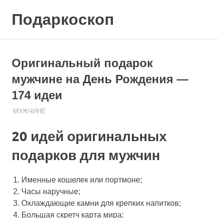
Skip
Подаркоскоп
to
content
Поможем
выбрать
что
Оригинальный подарок
подарить
мужчине на День Рождения —
174 идеи
МУЖЧИНЕ
08.08.2020
ПОДАРЧЕК
20 идей оригинальных
подарков для мужчин
Именные кошелек или портмоне;
Часы наручные;
Охлаждающие камни для крепких напитков;
Большая скретч карта мира;