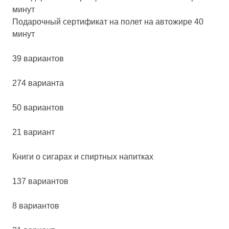
Пода­роч­ный сер­ти­фи­кат на по­лет на ав­то­жи­ре 40
ми­нут
39 вариантов
274 варианта
50 вариантов
21 вариант
Кни­ги о си­га­рах и спир­тных на­пит­ках
137 вариантов
8 вариантов