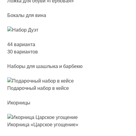
Лож­ка для обу­ви «Гер­бо­вая»
Бокалы для вина
44 варианта
30 вариантов
Наборы для шашлыка и барбекю
Пода­роч­ный на­бор в кей­се
Икорницы
Икор­ни­ца «Цар­ское уго­ще­ние»