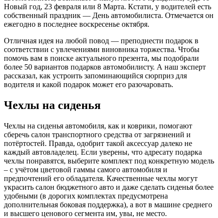
Новый год, 23 февраля или 8 Марта. Кстати, у водителей есть
собственный праздник — День автомобилиста. Отмечается он
ежегодно в последнее воскресенье октября.
Отличная идея на любой повод — преподнести подарок в
соответствии с увлечениями виновника торжества. Чтобы
помочь вам в поиске актуального презента, мы подобрали
более 50 вариантов подарков автомобилисту. А наш эксперт
рассказал, как устроить запоминающийся сюрприз для
водителя и какой подарок может его разочаровать.
Чехлы на сиденья
Чехлы на сиденья автомобиля, как и коврики, помогают
сберечь салон транспортного средства от загрязнений и
потёртостей. Правда, одобрит такой аксессуар далеко не
каждый автовладелец. Если уверены, что адресату подарка
чехлы понравятся, выберите комплект под конкретную модель
– с учётом цветовой гаммы самого автомобиля и
предпочтений его обладателя. Качественные чехлы могут
украсить салон бюджетного авто и даже сделать сиденья более
удобными (в дорогих комплектах предусмотрена
дополнительная боковая поддержка), а вот в машине среднего
и высшего ценового сегмента им, увы, не место.