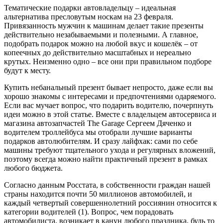
Тематические подарки автовладельцу – идеальная
альтернатива пресловутым носкам на 23 февраля.
Привязанность мужчин к машинам делает такие презенты
действительно незабываемыми и полезными. А главное,
подобрать подарок можно на любой вкус и кошелёк – от
копеечных до действительно масштабных и нереально
крутых. Неизменно одно – все они при правильном подборе
будут к месту.
Купить небанальный презент бывает непросто, даже если вы
хорошо знакомы с интересами и предпочтениями одаряемого.
Если вас мучает вопрос, что подарить водителю, почерпнуть
идеи можно в этой статье. Вместе с владельцем автосервиса и
магазина автозапчастей The Garage Сергеем Дяченко и
водителем троллейбуса мы отобрали лучшие варианты
подарков автолюбителям. И сразу лайфхак: сами по себе
машины требуют тщательного ухода и регулярных вложений,
поэтому всегда можно найти практичный презент в рамках
любого бюджета.
Согласно данным Росстата, в собственности граждан нашей
страны находится почти 50 миллионов автомобилей, и
каждый четвертый совершеннолетний россиянин относится к
категории водителей (1). Вопрос, чем порадовать
автомобилиста, возникает в канун любого праздника, будь то