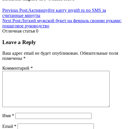
Previous Post:
Активируйте карту mygift ru по SMS за
считанные минуты
Next Post:
Легкий мужской букет на февраль своими руками:
пошаговое руководство
Отличная статья
0
Leave a Reply
Ваш адрес email не будет опубликован.
Обязательные поля
помечены
*
Комментарий
*
Имя
*
Email
*