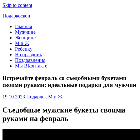
Skip to content
Подаркоскоп
Главная
Поможем
Мужчине
выбрать
Женщине
что
М и Ж
подарить
Ребенку
На праздник
Поздравления
Мы ВКонтакте
Встречайте февраль со съедобными букетами
своими руками: идеальные подарки для мужчин
19.10.2023
Подарчек
М и Ж
Съедобные мужские букеты своими
руками на февраль