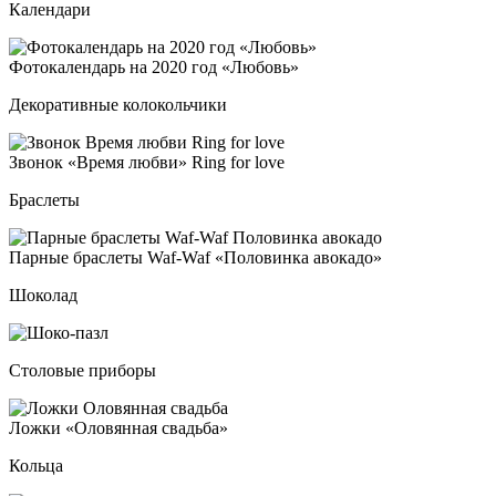
Календари
Фото­ка­лен­дарь на 2020 год «Любовь»
Декоративные колокольчики
Зво­нок «Вре­мя люб­ви» Ring for lo­ve
Браслеты
Пар­ные брас­ле­ты Waf-Waf «Поло­вин­ка аво­ка­до»
Шоколад
Столовые приборы
Лож­ки «Оло­вян­ная свадь­ба»
Кольца