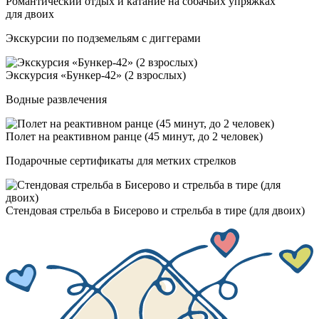
Роман­ти­чес­кий от­дых и ка­та­ние на со­бачь­их уп­ряж­ках
для дво­их
Экскурсии по подземельям с диггерами
Экскур­сия «Бун­кер-42» (2 взрос­лых)
Водные развлечения
Полет на ре­ак­тив­ном ран­це (45 ми­нут, до 2 че­ло­век)
Подарочные сертификаты для метких стрелков
Стен­до­вая стрель­ба в Бисе­ро­во и стрель­ба в ти­ре (для дво­их)