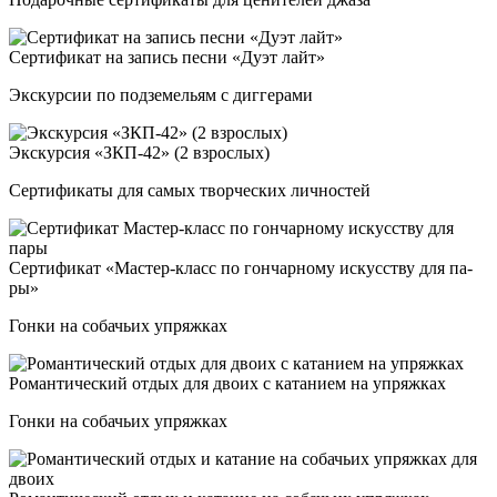
Сер­ти­фи­кат на за­пись пес­ни «Дуэт лайт»
Экскурсии по подземельям с диггерами
Экскур­сия «ЗКП-42» (2 взрос­лых)
Сертификаты для самых творческих личностей
Сер­ти­фи­кат «Мас­тер-класс по гон­чар­но­му ис­кусс­тву для па­
ры»
Гонки на собачьих упряжках
Роман­ти­чес­кий от­дых для дво­их с ка­та­ни­ем на уп­ряж­ках
Гонки на собачьих упряжках