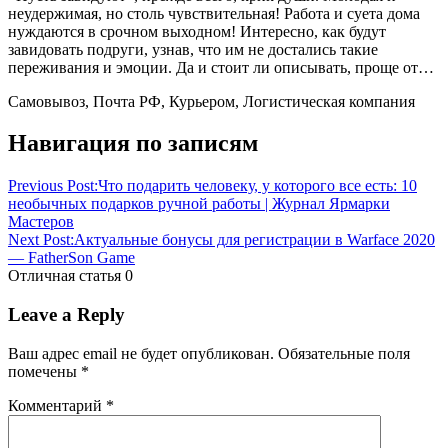
неудержимая, но столь чувствительная! Работа и суета дома
нуждаются в срочном выходном! Интересно, как будут
завидовать подруги, узнав, что им не достались такие
переживания и эмоции. Да и стоит ли описывать, проще от…
Самовывоз, Почта РФ, Курьером, Логистическая компания
купить
Навигация по записям
Подарочные
сертификаты
Previous Post:
Что подарить человеку, у которого все есть: 10
впечатление
Подарочные
необычных подарков ручной работы | Журнал Ярмарки
сертификаты
Мастеров
впечатление
Next Post:
Актуальные бонусы для регистрации в Warface 2020
недорого
— FatherSon Game
в
Отличная статья
0
Балашихе
Leave a Reply
Ваш адрес email не будет опубликован.
Обязательные поля
помечены
*
Комментарий
*