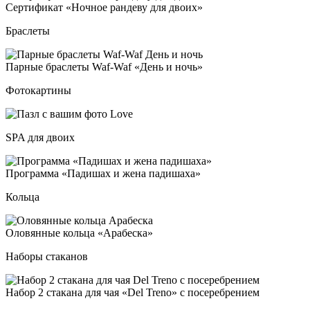
Сер­ти­фи­кат «Ноч­ное ран­де­ву для дво­их»
Браслеты
Пар­ные брас­ле­ты Waf-Waf «День и ночь»
Фотокартины
SPA для двоих
Прог­рам­ма «Пади­шах и же­на па­ди­ша­ха»
Кольца
Оло­вян­ные коль­ца «Ара­бес­ка»
Наборы стаканов
Набор 2 ста­ка­на для чая «Del Tre­no» с по­се­реб­ре­ни­ем