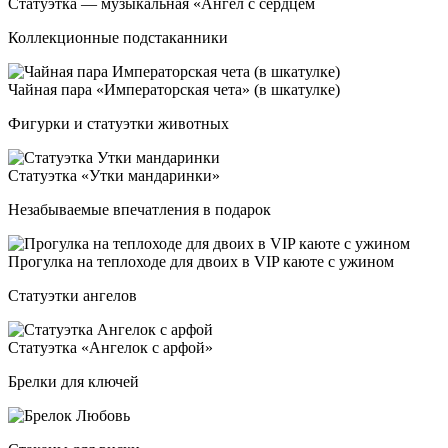
Ста­ту­эт­ка — му­зы­каль­ная «Ангел с сер­дцем
Коллекционные подстаканники
Чай­ная па­ра «Импе­ра­тор­ская че­та» (в шка­тул­ке)
Фигурки и статуэтки животных
Ста­ту­эт­ка «Утки ман­да­рин­ки»
Незабываемые впечатления в подарок
Про­гул­ка на теп­ло­хо­де для дво­их в VIP ка­юте с ужи­ном
Статуэтки ангелов
Ста­ту­эт­ка «Анге­лок с ар­фой»
Брелки для ключей