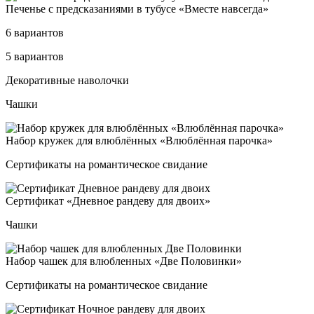
Печенье с пред­ска­за­ни­ями в ту­бу­се «Вмес­те нав­сег­да»
6 вариантов
5 вариантов
Деко­ра­тив­ные на­во­лоч­ки
Чашки
Набор кру­жек для влюб­лён­ных «Влюб­лён­ная па­роч­ка»
Сертификаты на романтическое свидание
Сер­ти­фи­кат «Днев­ное ран­де­ву для дво­их»
Чашки
Набор ча­шек для влюб­лен­ных «Две Поло­вин­ки»
Сертификаты на романтическое свидание