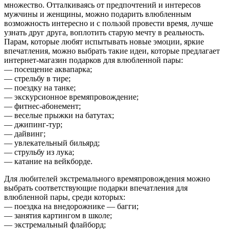
множество. Отталкиваясь от предпочтений и интересов
мужчины и женщины, можно подарить влюбленным
возможность интересно и с пользой провести время, лучше
узнать друг друга, воплотить старую мечту в реальность.
Парам, которые любят испытывать новые эмоции, яркие
впечатления, можно выбрать такие идеи, которые предлагает
интернет-магазин подарков
для влюбленной пары:
— посещение аквапарка;
— стрельбу в тире;
— поездку на танке;
— экскурсионное времяпровождение;
— фитнес-абонемент;
— веселые прыжки на батутах;
— джипинг-тур;
— дайвинг;
— увлекательный бильярд;
— струльбу из лука;
— катание на вейкборде.
Для любителей экстремального времяпровождения можно
выбрать соответствующие подарки впечатления для
влюбленной пары, среди которых:
— поездка на внедорожнике — багги;
— занятия картингом в школе;
— экстремальный флайборд;