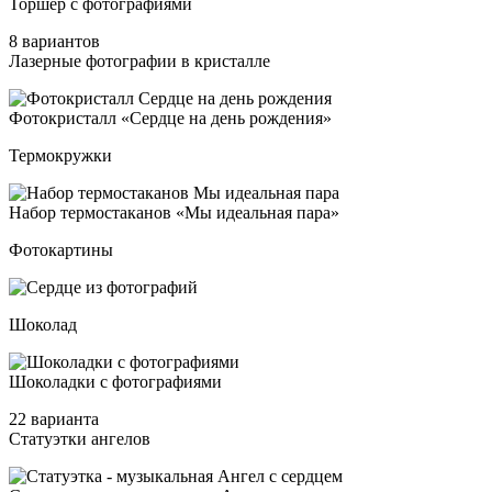
Тор­шер с фо­тог­ра­фи­ями
8 вариантов
Лазерные фотографии в кристалле
Фоток­рис­талл «Сер­дце на день рож­де­ния»
Термокружки
Набор тер­мос­та­ка­нов «Мы иде­аль­ная па­ра»
Фотокартины
Шоколад
Шоко­лад­ки с фо­тог­ра­фи­ями
22 варианта
Статуэтки ангелов