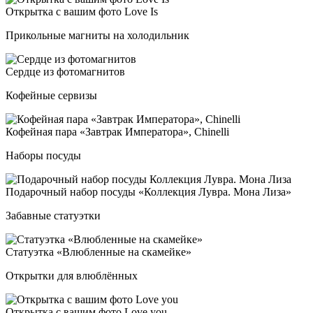
Открыт­ка с ва­шим фо­то Love Is
Прикольные магниты на холодильник
Сер­дце из фо­то­маг­ни­тов
Кофейные сервизы
Кофей­ная па­ра «Зав­трак Импе­ра­то­ра», Chi­nel­li
Наборы посуды
Пода­роч­ный на­бор по­су­ды «Кол­лек­ция Лув­ра. Мона Лиза»
Забавные статуэтки
Ста­ту­эт­ка «Влюб­лен­ные на ска­мей­ке»
Открытки для влюблённых
Открыт­ка с ва­шим фо­то Love you