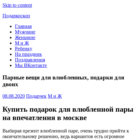
Skip to content
Подаркоскоп
Главная
Поможем
Мужчине
выбрать
Женщине
что
М и Ж
подарить
Ребенку
На праздник
Поздравления
Мы ВКонтакте
Парные вещи для влюбленных, подарки для
двоих
08.08.2020
Подарчек
М и Ж
Купить подарок для влюбленной пары
на впечатления в москве
Выбирая презент влюбленной паре, очень трудно прийти к
окончательному решению, ведь вариантов есть огромное