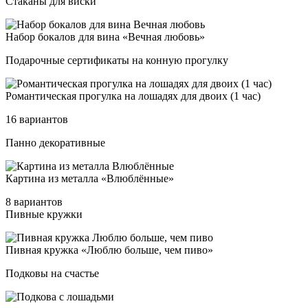
Стаканы для виски
Набор бо­ка­лов для ви­на «Веч­ная лю­бовь»
Подарочные сертификаты на конную прогулку
Роман­ти­чес­кая про­гул­ка на ло­ша­дях для дво­их (1 час)
16 вариантов
Панно декоративные
Кар­ти­на из ме­тал­ла «Влюб­лён­ные»
8 вариантов
Пивные кружки
Пив­ная круж­ка «Люб­лю боль­ше, чем пи­во»
Подковы на счастье