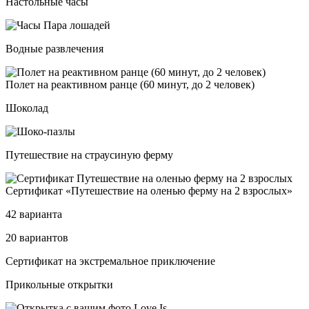
Настольные часы
Водные развлечения
Полет на ре­ак­тив­ном ран­це (60 ми­нут, до 2 че­ло­век)
Шоколад
Путешествие на страусиную ферму
Сер­ти­фи­кат «Путе­шес­твие на оленью фер­му на 2 взрос­лых»
42 варианта
20 вариантов
Сер­ти­фи­кат на экс­тре­маль­ное прик­лю­че­ние
Прикольные открытки