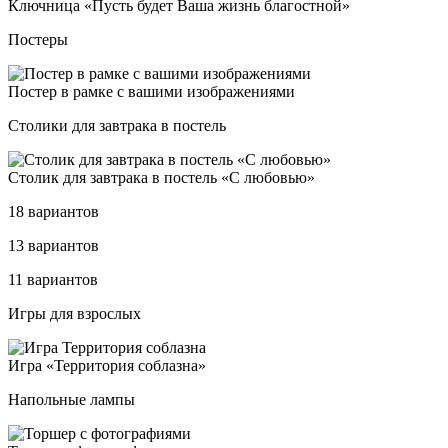
Ключ­ни­ца «Пусть бу­дет Ваша жизнь бла­гос­тной»
Постеры
Пос­тер в рам­ке с ва­ши­ми изоб­ра­же­ни­ями
Столики для завтрака в постель
Сто­лик для зав­тра­ка в пос­тель «С лю­бовью»
18 вариантов
13 вариантов
11 вариантов
Игры для взрослых
Игра «Тер­ри­то­рия соб­лаз­на»
Напольные лампы