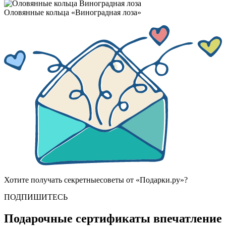
Оло­вян­ные коль­ца «Виног­рад­ная ло­за»
Хотите получать
секретные
советы от «Подарки.ру»?
ПОДПИШИТЕСЬ
Подарочные сертификаты впечатление