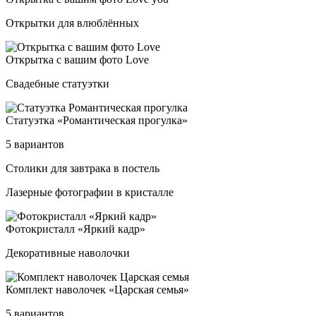
Открытки для влюблённых
Открыт­ка с ва­шим фо­то Love
Свадебные статуэтки
Ста­ту­эт­ка «Роман­ти­чес­кая про­гул­ка»
5 вариантов
Сто­ли­ки для зав­тра­ка в пос­тель
Лазерные фотографии в кристалле
Фоток­рис­талл «Яркий кадр»
Декоративные наволочки
Ком­плект на­во­ло­чек «Цар­ская семья»
5 вариантов