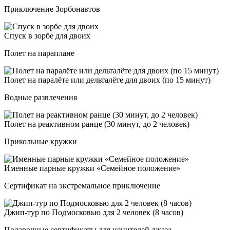
Приключение Зорбонавтов
Спуск в зор­бе для дво­их
Полет на параплане
Полет на па­ра­лё­те или дель­та­лё­те для дво­их (по 15 ми­нут)
Водные развлечения
Полет на ре­ак­тив­ном ран­це (30 ми­нут, до 2 че­ло­век)
Прикольные кружки
Имен­ные пар­ные круж­ки «Семей­ное по­ло­же­ние»
Сертификат на экстремальное приключение
Джип-тур по Под­мос­ковью для 2 че­ло­век (8 ча­сов)
Подарочные сертификаты для ценителей джаза