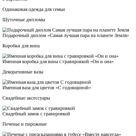
Оди­на­ко­вая одеж­да для семьи
Шуточные дипломы
Пода­роч­ный дип­лом «Самая луч­шая па­ра на пла­не­те Зем­ля»
Коробки для вина
Имен­ная ко­роб­ка для ви­на с гра­ви­ров­кой «Он и она»
Декоративные вазы
Имен­ная ва­за для цве­тов «С го­дов­щи­ной»
Свадебные аксессуары
Сва­деб­ный за­мок с гра­ви­ров­кой
Печенье и пирожные