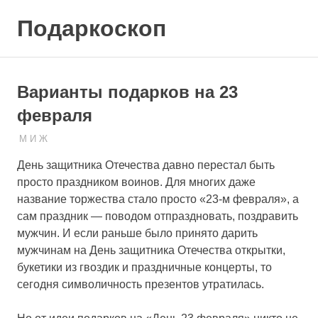
Skip
Подаркоскоп
to
content
Поможем
выбрать
что
Варианты подарков на 23
подарить
февраля
М И Ж
20.03.2023
ПОДАРЧЕК
День защитника Отечества давно перестал быть
просто праздником воинов. Для многих даже
название торжества стало просто «23-м февраля», а
сам праздник — поводом отпраздновать, поздравить
мужчин. И если раньше было принято дарить
мужчинам на День защитника Отечества открытки,
букетики из гвоздик и праздничные концерты, то
сегодня символичность презентов утратилась.