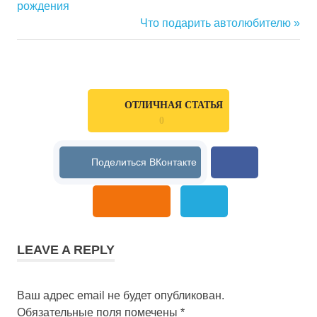
рождения
по
Next
Что подарить автолюбителю
Post:
записям
ОТЛИЧНАЯ СТАТЬЯ
0
LEAVE A REPLY
Ваш адрес email не будет опубликован.
Обязательные поля помечены
*