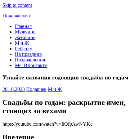
Skip to content
Подаркоскоп
Главная
Поможем
Мужчине
выбрать
Женщине
что
М и Ж
подарить
Ребенку
На праздник
Поздравления
Мы ВКонтакте
Узнайте названия годовщин свадьбы по годам
20.10.2023
Подарчек
М и Ж
Свадьбы по годам: раскрытие имен,
стоящих за вехами
https://youtube.com/watch?v=IiQfpAwNYKc
Введение