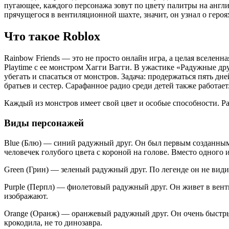
пугающее, каждого персонажа зовут по цвету палитры на англий
прячущегося в вентиляционной шахте, значит, он узнал о героях
Что такое Roblox
Rainbow Friends — это не просто онлайн игра, а целая вселенн
Playtime с ее монстром Хагги Вагги. В ужастике «Радужные др
убегать и спасаться от монстров. Задача: продержаться пять дн
братьев и сестер. Сарафанное радио среди детей также работает
Каждый из монстров имеет свой цвет и особые способности. Ра
Виды персонажей
Blue (Блю) — синий радужный друг. Он был первым созданным в
человечек голубого цвета с короной на голове. Вместо одного 
Green (Грин) — зеленый радужный друг. По легенде он не види
Purple (Перпл) — фиолетовый радужный друг. Он живет в венти
изображают.
Orange (Оранж) — оранжевый радужный друг. Он очень быстрый
крокодила, не то динозавра.