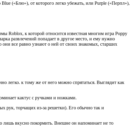
lue («Блю»), от которого легко убежать, или Purple («Перпл»),
ормы Roblox, к которой относится известная многим игра Poppy
арка развлечений попадает в другое место, и ему нужно
но они все равно узнают о ней от своих знакомых, старших
но легко. к тому же от него можно спрятаться. Выглядит как
поминает кактус с ручками и ножками.
х рук, торчащих из-за решетки). Его обычно так и
го лишь вкусно покормить. Внешне он напоминает не то