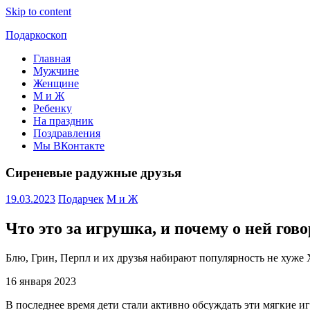
Skip to content
Подаркоскоп
Главная
Поможем
Мужчине
выбрать
Женщине
что
М и Ж
подарить
Ребенку
На праздник
Поздравления
Мы ВКонтакте
Сиреневые радужные друзья
19.03.2023
Подарчек
М и Ж
Что это за игрушка, и почему о ней гово
Блю, Грин, Перпл и их друзья набирают популярность не хуже 
16 января 2023
В последнее время дети стали активно обсуждать эти мягкие иг