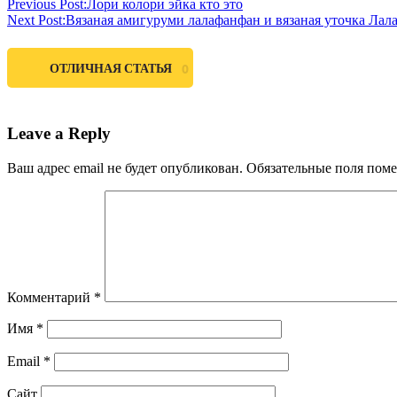
Previous Post:
Лори колори эйка кто это
Next Post:
Вязаная амигуруми лалафанфан и вязаная уточка Лала
ОТЛИЧНАЯ СТАТЬЯ
0
Leave a Reply
Ваш адрес email не будет опубликован.
Обязательные поля пом
Комментарий
*
Имя
*
Email
*
Сайт