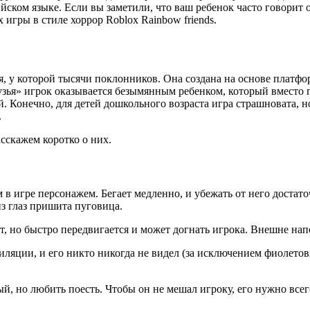
ском языке. Если вы заметили, что ваш ребенок часто говорит о B
 игры в стиле хоррор Roblox Rainbow friends.
ая, у которой тысячи поклонников. Она создана на основе платф
узья» игрок оказывается безымянным ребенком, который вместо п
ей. Конечно, для детей дошкольного возраста игра страшновата, 
.
сскажем коротко о них.
 игре персонажем. Бегает медленно, и убежать от него достаточ
из глаз пришита пуговица.
т, но быстро передвигается и может догнать игрока. Внешне на
ляции, и его никто никогда не видел (за исключением фиолетовы
, но любить поесть. Чтобы он не мешал игроку, его нужно все