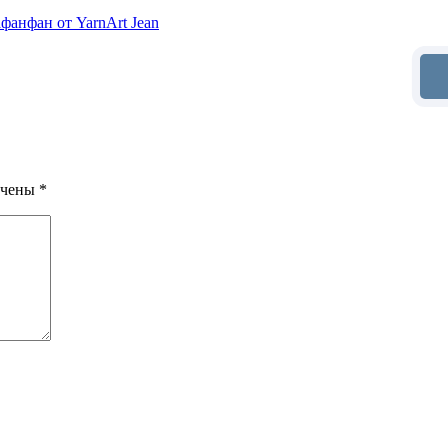
фанфан от YarnArt Jean
ечены
*