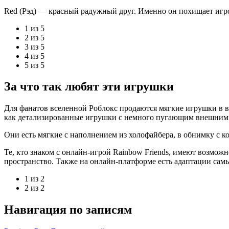
Red (Рэд) — красный радужный друг. Именно он похищает игрок
1 из 5
2 из 5
3 из 5
4 из 5
5 из 5
За что так любят эти игрушки
Для фанатов вселенной Роблокс продаются мягкие игрушки в в
как детализированные игрушки с немного пугающим внешним в
Они есть мягкие с наполнением из холофайбера, в обнимку с к
Те, кто знаком с онлайн-игрой Rainbow Friends, имеют возможн
пространство. Также на онлайн-платформе есть адаптации самых
1 из 2
2 из 2
Навигация по записям