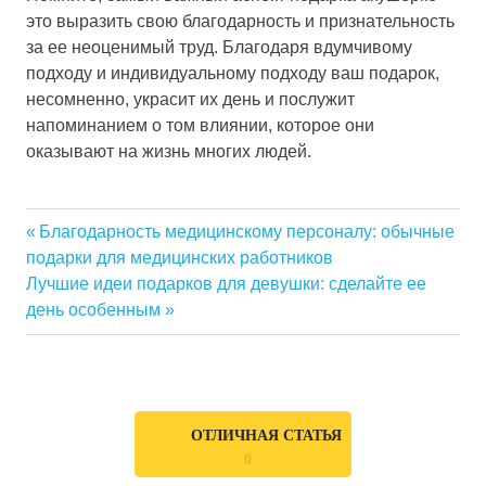
это выразить свою благодарность и признательность
за ее неоценимый труд. Благодаря вдумчивому
подходу и индивидуальному подходу ваш подарок,
несомненно, украсит их день и послужит
напоминанием о том влиянии, которое они
оказывают на жизнь многих людей.
Previous
Благодарность медицинскому персоналу: обычные
Навигация
подарки для медицинских работников
Post:
Next
Лучшие идеи подарков для девушки: сделайте ее
по
Post:
день особенным
записям
ОТЛИЧНАЯ СТАТЬЯ
0