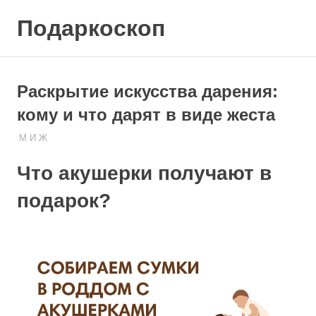
Skip
Подаркоскоп
to
content
Поможем
выбрать
что
Раскрытие искусства дарения:
подарить
кому и что дарят в виде жеста
20.10.2023
ПОДАРЧЕК
М И Ж
Что акушерки получают в
подарок?