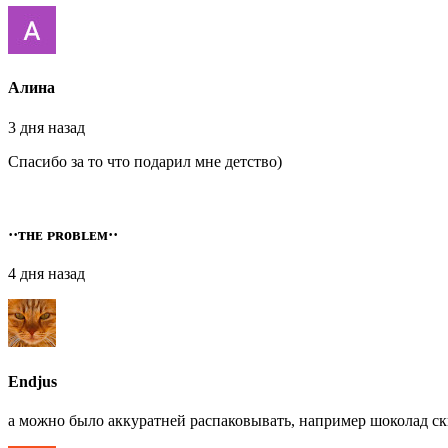
Алина
3 дня назад
Спасибо за то что подарил мне детство)
··ᴛʜᴇ ᴘʀᴏʙʟᴇᴍ··
4 дня назад
Endjus
а можно было аккуратней распаковывать, например шоколад ск