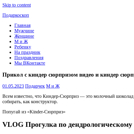
Skip to content
Подаркоскоп
Главная
Поможем
Мужчине
выбрать
Женщине
что
М и Ж
подарить
Ребенку
На праздник
Поздравления
Мы ВКонтакте
Прикол с киндер сюрпризом видео и киндер сюрп
01.05.2023
Подарчек
М и Ж
Всем известно, что Киндер-Сюрприз — это молочный шоколад в
собирать, как конструктор.
Попугай из «Kinder-Сюрприз»
VLOG Прогулка по дендрологическому п