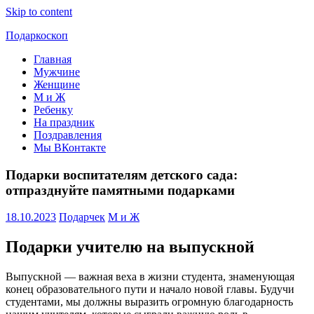
Skip to content
Подаркоскоп
Главная
Поможем
Мужчине
выбрать
Женщине
что
М и Ж
подарить
Ребенку
На праздник
Поздравления
Мы ВКонтакте
Подарки воспитателям детского сада:
отпразднуйте памятными подарками
18.10.2023
Подарчек
М и Ж
Подарки учителю на выпускной
Выпускной — важная веха в жизни студента, знаменующая
конец образовательного пути и начало новой главы. Будучи
студентами, мы должны выразить огромную благодарность