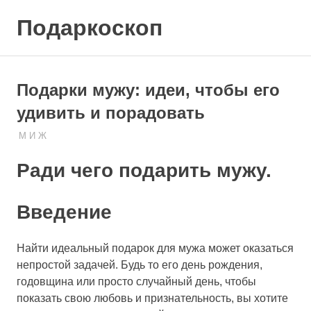
Skip
Подаркоскоп
to
content
Поможем
выбрать
что
Подарки мужу: идеи, чтобы его
подарить
удивить и порадовать
20.10.2023
ПОДАРЧЕК
М И Ж
Ради чего подарить мужу.
Введение
Найти идеальный подарок для мужа может оказаться
непростой задачей. Будь то его день рождения,
годовщина или просто случайный день, чтобы
показать свою любовь и признательность, вы хотите