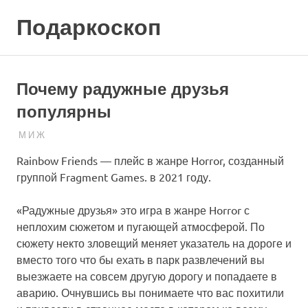
Skip
Подаркоскоп
to
content
Поможем
выбрать
что
Почему радужные друзья
подарить
популярны
20.03.2023
ПОДАРЧЕК
М И Ж
Rainbow Friends — плейс в жанре Horror, созданный
группой Fragment Games. в 2021 году.
«Радужные друзья» это игра в жанре Horror с
неплохим сюжетом и пугающей атмосферой. По
сюжету некто зловещий меняет указатель на дороге и
вместо того что бы ехать в парк развлечений вы
выезжаете на совсем другую дорогу и попадаете в
аварию. Очнувшись вы понимаете что вас похитили